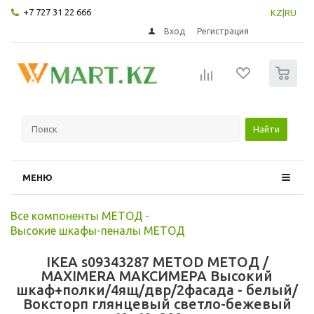
+7 727 31 22 666
KZ
|
RU
Вход
Регистрация
0
Найти
МЕНЮ
Все компоненты МЕТОД
-
Высокие шкафы-пеналы МЕТОД
IKEA s09343287 METOD МЕТОД /
MAXIMERA МАКСИМЕРА Высокий
шкаф+полки/4ящ/двр/2фасада - белый/
Воксторп глянцевый светло-бежевый