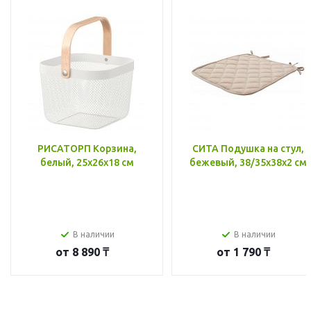
РИСАТОРП Корзина,
СИТА Подушка на стул,
белый, 25x26x18 см
бежевый, 38/35x38x2 см
В наличии
В наличии
от
8 890 ₸
от
1 790 ₸