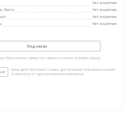
а
Нет в наличии
к, Лента
Нет в наличии
порт
Нет в наличии
ы
Нет в наличии
Под заказ
ы обязательно свяжутся с вами и уточнят условия заказа
Цена действительна только для интернет-магазина и может
ься
отличаться от цен в розничных магазинах