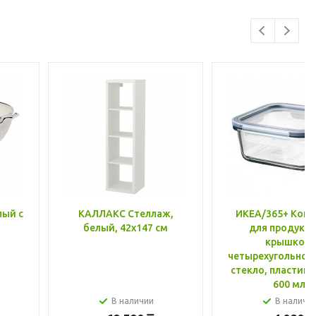
лый с
КАЛЛАКС Стеллаж,
ИКЕА/365+ Конт
белый, 42x147 см
для продукто
крышкой,
четырехугольной
стекло, пластик 
600 мл
В наличии
В наличи