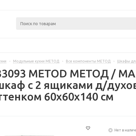
ухни
-
Модульные кухни МЕТОД
-
Все компоненты МЕТОД
-
Шкафы дл
233093 METOD МЕТОД / 
каф с 2 ящиками д/духо
ттенком 60x60x140 см
Нет в налич