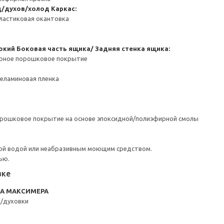
д/духов/холод
Каркас:
ластиковая окантовка
окий
Боковая часть ящика/ Задняя стенка ящика:
ерное порошковое покрытие
Меламиновая пленка
орошковое покрытие на основе эпоксидной/полиэфирной смолы
ой водой или неабразивным моющим средством.
ью.
вке
RA МАКСИМЕРА
д/духовки