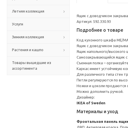
Летняя коллекция
Ящик с доводчиком закрывае
Артикул: 592.330.93
Услуги
Подробнее о товаре
Зимняя коллекция
Код кухонного шкафа ME/MA
Ящик с доводчиком закрывае
Растения и кашпо
Ящик напольного/высокого 
Cамозакрывающийся ящик с 
Товары вышедшие из
Съемная полка – организуйт
ассортимента
Каркас имеет устойчивую ко
Для различного типа стен т
Петли регулируются по высот
Ножки и цоколи продаются 
Можно дополнить ручкой.
Дизайнер:
IKEA of Sweden
Материалы и уход
Фронтальная панель ящи
ДВП, Акриловая краска, Пол