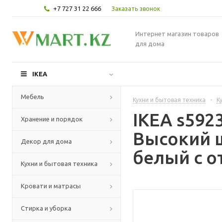
+7 727 31 22 666
Заказать звонок
Интернет магазин товаров
для дома
IKEA
Мебель
Кухни и бытовая техника
-
К
IKEA s59
Хранение и порядок
Высокий ш
Декор для дома
белый с о
Кухни и бытовая техника
Кровати и матрасы
Стирка и уборка