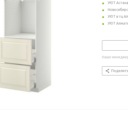
УЮТ Астан
Новосибирс
УЮТ в тц А
УЮТ Алмат
Наши менеджер
Поделит