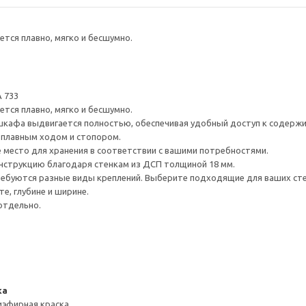
тся плавно, мягко и бесшумно.
 733
тся плавно, мягко и бесшумно.
шкафа выдвигается полностью, обеспечивая удобный доступ к содерж
плавным ходом и стопором.
е место для хранения в соответствии с вашими потребностями.
нструкцию благодаря стенкам из ДСП толщиной 18 мм.
ребуются разные виды креплений. Выберите подходящие для ваших стен 
е, глубине и ширине.
отдельно.
ка
иэфирная краска