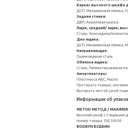
Каркас высокого шкафа 
ДСП, Меламиновая пленка, П
Задняя стенка:
ДВП, Акриловая краска
Ящик, средний/ ящик, выс
Сталь, Эпоксидное/полиэст
Дно ящика:
ДСП, Меламиновая пленка, 
Направляющие:
Оцинкованная сталь
Обвязка ящика:
Сталь, Пигментированное п
Амортизаторы:
Пластмасса АБС, Масло
Протирать тканью, смоченн
Вытирать чистой сухой ткан
Информация об упако
METOD МЕТОД / MAXIME
Высокий шкаф с 2 ящиками 
Номер товара: 592.330.93
BODBYN БУДБИН