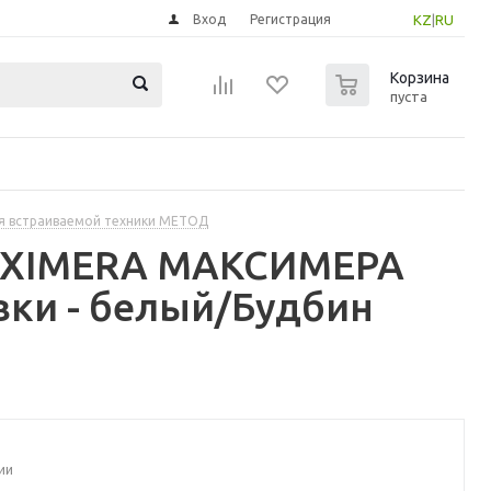
Вход
Регистрация
KZ
|
RU
0
Корзина
пуста
я встраиваемой техники МЕТОД
MAXIMERA МАКСИМЕРА
вки - белый/Будбин
ии