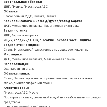
Вертикальная обвязка:
ДВП, Пленка, Пластмасса АБС
Обвязка:
Влагостойкий МДФ, Пленка, Пленка
Каркас высокого шкафа д/духов/холод
Каркас:
ДСП, Меламиновая пленка, Пластиковая окантовка
Задняя стенка:
ДВП, Акриловая краска
Ящик, средний/ ящик, высокий
Боковая часть ящика/
Задняя стенка ящика:
Сталь, Эпоксидное/полиэстерное порошковое покрытие
Дно ящика:
ДСП, Меламиновая пленка, Меламиновая пленка
Направляющие:
Оцинкованная сталь
Обвязка ящика:
Сталь, Пигментированное порошковое покрытие на основе
эпоксидной/полиэфирной смолы
Амортизаторы:
Пластмасса АБС, Масло
Протирать тканью, смоченной водой или неабразивным моющим
средством.
Вытирать чистой сухой тканью.