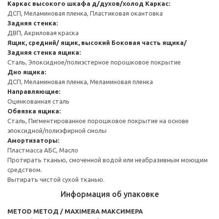
Каркас высокого шкафа д/духов/холод
Каркас:
ДСП, Меламиновая пленка, Пластиковая окантовка
Задняя стенка:
ДВП, Акриловая краска
Ящик, средний/ ящик, высокий
Боковая часть ящика/
Задняя стенка ящика:
Сталь, Эпоксидное/полиэстерное порошковое покрытие
Дно ящика:
ДСП, Меламиновая пленка, Меламиновая пленка
Направляющие:
Оцинкованная сталь
Обвязка ящика:
Сталь, Пигментированное порошковое покрытие на основе
эпоксидной/полиэфирной смолы
Амортизаторы:
Пластмасса АБС, Масло
Протирать тканью, смоченной водой или неабразивным моющим
средством.
Вытирать чистой сухой тканью.
Информация об упаковке
METOD МЕТОД / MAXIMERA МАКСИМЕРА