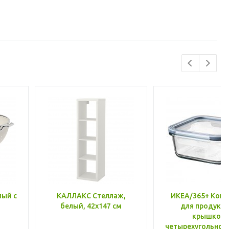
лый с
КАЛЛАКС Стеллаж,
ИКЕА/365+ Конт
белый, 42x147 см
для продукто
крышкой,
четырехугольной