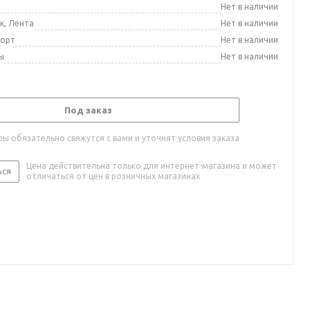
а
Нет в наличии
к, Лента
Нет в наличии
порт
Нет в наличии
ы
Нет в наличии
Под заказ
ы обязательно свяжутся с вами и уточнят условия заказа
Цена действительна только для интернет-магазина и может
ься
отличаться от цен в розничных магазинах