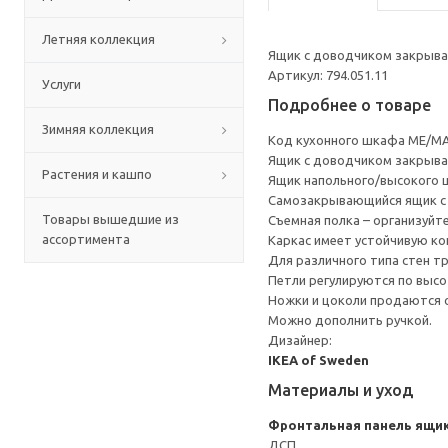
Летняя коллекция
Ящик с доводчиком закрывае
Артикул: 794.051.11
Услуги
Подробнее о товаре
Зимняя коллекция
Код кухонного шкафа ME/MA
Ящик с доводчиком закрывае
Растения и кашпо
Ящик напольного/высокого 
Cамозакрывающийся ящик с 
Товары вышедшие из
Съемная полка – организуйт
ассортимента
Каркас имеет устойчивую ко
Для различного типа стен т
Петли регулируются по высот
Ножки и цоколи продаются 
Можно дополнить ручкой.
Дизайнер:
IKEA of Sweden
Материалы и уход
Фронтальная панель ящи
ДСП