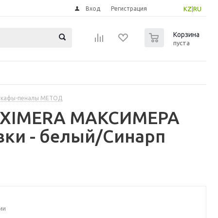
Вход
Регистрация
KZ
|
RU
0
Корзина
пуста
шкафы-пеналы МЕТОД
MAXIMERA МАКСИМЕРА
вки - белый/Синарп
ии