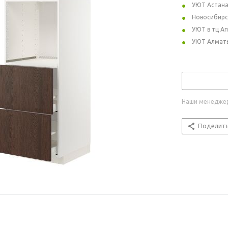
УЮТ Астан
Новосибирс
УЮТ в тц А
УЮТ Алмат
Наши менеджер
Поделит