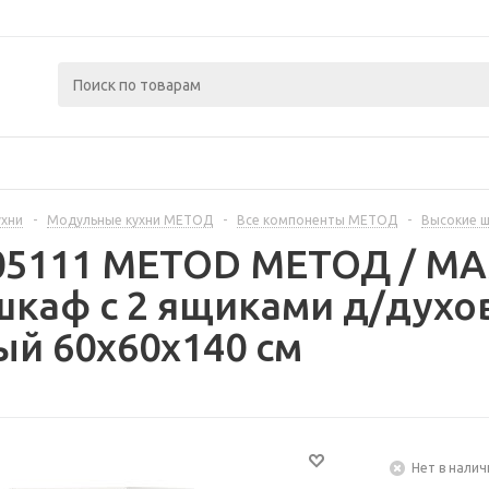
ухни
-
Модульные кухни МЕТОД
-
Все компоненты МЕТОД
-
Высокие 
405111 METOD МЕТОД / 
каф с 2 ящиками д/духо
й 60x60x140 см
Нет в налич