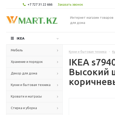
+7 727 31 22 666
Заказать звонок
Интернет магазин товаров
для дома
IKEA
Мебель
Кухни и бытовая техника
-
К
IKEA s79
Хранение и порядок
Высокий ш
Декор для дома
коричневы
Кухни и бытовая техника
Кровати и матрасы
Стирка и уборка