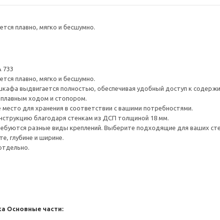
тся плавно, мягко и бесшумно.
 733
тся плавно, мягко и бесшумно.
шкафа выдвигается полностью, обеспечивая удобный доступ к содерж
плавным ходом и стопором.
е место для хранения в соответствии с вашими потребностями.
нструкцию благодаря стенкам из ДСП толщиной 18 мм.
ребуются разные виды креплений. Выберите подходящие для ваших стен 
е, глубине и ширине.
отдельно.
ка
Основные части: