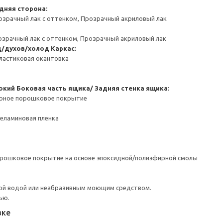
дняя сторона:
озрачный лак с оттенком, Прозрачный акриловый лак
озрачный лак с оттенком, Прозрачный акриловый лак
д/духов/холод
Каркас:
ластиковая окантовка
окий
Боковая часть ящика/ Задняя стенка ящика:
ерное порошковое покрытие
Меламиновая пленка
орошковое покрытие на основе эпоксидной/полиэфирной смолы
ой водой или неабразивным моющим средством.
ью.
вке