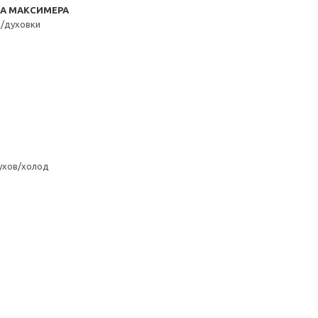
RA МАКСИМЕРА
д/духовки
ухов/холод