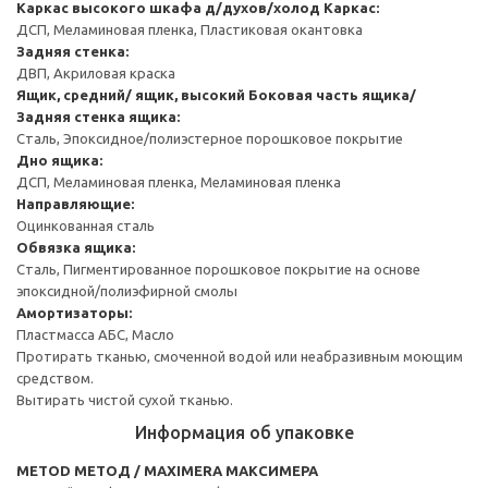
Каркас высокого шкафа д/духов/холод
Каркас:
ДСП, Меламиновая пленка, Пластиковая окантовка
Задняя стенка:
ДВП, Акриловая краска
Ящик, средний/ ящик, высокий
Боковая часть ящика/
Задняя стенка ящика:
Сталь, Эпоксидное/полиэстерное порошковое покрытие
Дно ящика:
ДСП, Меламиновая пленка, Меламиновая пленка
Направляющие:
Оцинкованная сталь
Обвязка ящика:
Сталь, Пигментированное порошковое покрытие на основе
эпоксидной/полиэфирной смолы
Амортизаторы:
Пластмасса АБС, Масло
Протирать тканью, смоченной водой или неабразивным моющим
средством.
Вытирать чистой сухой тканью.
Информация об упаковке
METOD МЕТОД / MAXIMERA МАКСИМЕРА