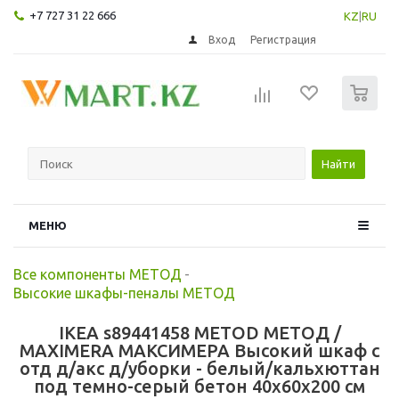
+7 727 31 22 666
KZ
|
RU
Вход
Регистрация
0
Найти
МЕНЮ
Все компоненты МЕТОД
-
Высокие шкафы-пеналы МЕТОД
IKEA s89441458 METOD МЕТОД /
MAXIMERA МАКСИМЕРА Высокий шкаф с
отд д/акс д/уборки - белый/кальхюттан
под темно-серый бетон 40x60x200 см