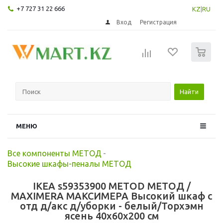
+7 727 31 22 666
KZ
|
RU
Вход
Регистрация
0
Найти
МЕНЮ
Все компоненты МЕТОД
-
Высокие шкафы-пеналы МЕТОД
IKEA s59353900 METOD МЕТОД /
MAXIMERA МАКСИМЕРА Высокий шкаф с
отд д/акс д/уборки - белый/Торхэмн
ясень 40x60x200 см