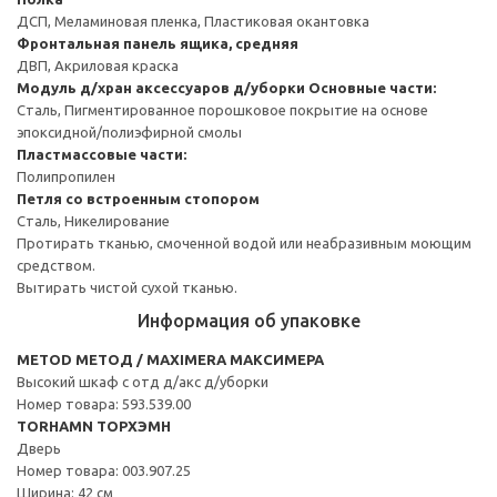
ДСП, Меламиновая пленка, Пластиковая окантовка
Фронтальная панель ящика, средняя
ДВП, Акриловая краска
Модуль д/хран аксессуаров д/уборки
Основные части:
Сталь, Пигментированное порошковое покрытие на основе
эпоксидной/полиэфирной смолы
Пластмассовые части:
Полипропилен
Петля со встроенным стопором
Сталь, Никелирование
Протирать тканью, смоченной водой или неабразивным моющим
средством.
Вытирать чистой сухой тканью.
Информация об упаковке
METOD МЕТОД / MAXIMERA МАКСИМЕРА
Высокий шкаф с отд д/акс д/уборки
Номер товара: 593.539.00
TORHAMN ТОРХЭМН
Дверь
Номер товара: 003.907.25
Ширина: 42 см