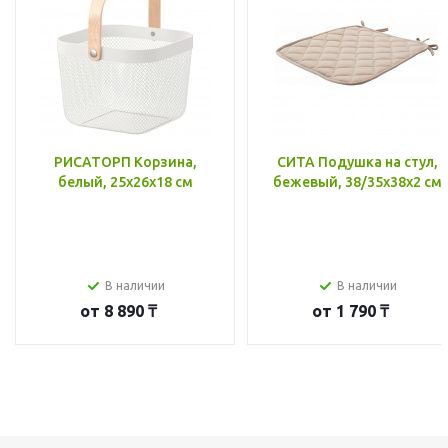
РИСАТОРП Корзина,
СИТА Подушка на стул,
белый, 25x26x18 см
бежевый, 38/35x38x2 см
В наличии
В наличии
от
8 890 ₸
от
1 790 ₸