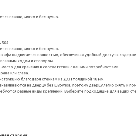
тся плавно, мягко и бесшумно.
 504
тся плавно, мягко и бесшумно.
шкафа выдвигается полностью, обеспечивая удобный доступ к содерж
плавным ходом и стопором.
е место для хранения в соответствии с вашими потребностями.
рава или слева.
нструкцию благодаря стенкам из ДСП толщиной 18 мм.
навливаются на дверцу без шурупов, поэтому дверцу легко снять и по
ребуются разные виды креплений. Выберите подходящие для ваших стен 
нняя сторона: