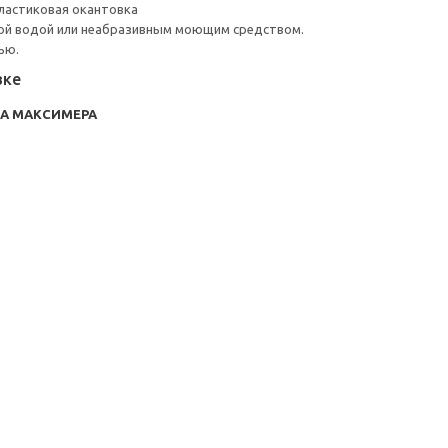
ластиковая окантовка
ой водой или неабразивным моющим средством.
ью.
вке
RA МАКСИМЕРА