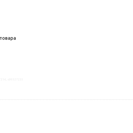
товара
7216, s99327235