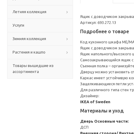
Летняя коллекция
Ящик с доводчиком закрывае
Артикул: 693.272.13
Услуги
Подробнее о товаре
Зимняя коллекция
Код кухонного шкафа ME/MA
Ящик с доводчиком закрывае
Растения и кашпо
Ящик напольного/высокого 
Cамозакрывающийся ящик с 
Товары вышедшие из
Съемная полка – организуйт
ассортимента
Дверцу можно установить сп
Каркас имеет устойчивую ко
Защелкивающиеся петли уста
Для различного типа стен т
Дизайнер:
IKEA of Sweden
Материалы и уход
Дверь
Основные части:
ДСП
Внешняя сторона/ Внутре