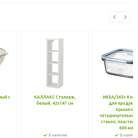
лый с
КАЛЛАКС Стеллаж,
ИКЕА/365+ Конт
белый, 42x147 см
для продукто
крышкой,
четырехугольной
стекло, пластик 
600 мл
В наличии
В наличи