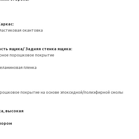
Каркас:
ластиковая окантовка
сть ящика/ Задняя стенка ящика:
ерное порошковое покрытие
Меламиновая пленка
орошковое покрытие на основе эпоксидной/полиэфирной смолы
а, высокая
пором