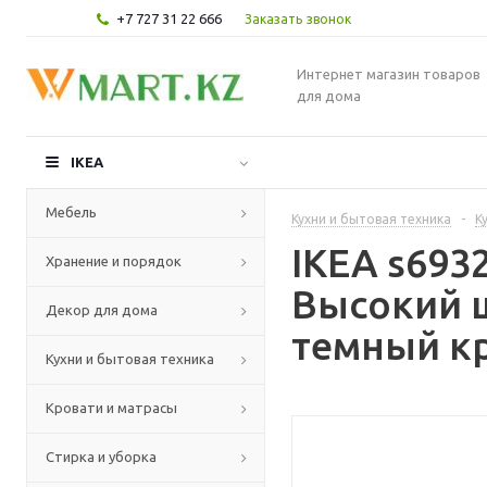
+7 727 31 22 666
Заказать звонок
Интернет магазин товаров
для дома
IKEA
Мебель
Кухни и бытовая техника
-
К
IKEA s69
Хранение и порядок
Высокий 
Декор для дома
темный кр
Кухни и бытовая техника
Кровати и матрасы
Стирка и уборка