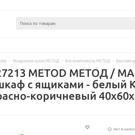
ухни
-
Модульные кухни МЕТОД
-
Все компоненты МЕТОД
-
Высокие 
327213 METOD МЕТОД / 
шкаф с ящиками - белый 
асно-коричневый 40x60x
Нет в налич