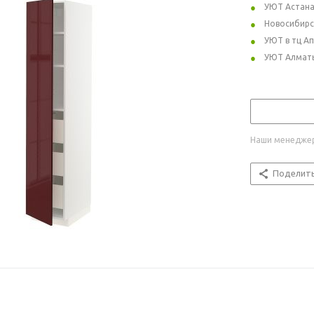
УЮТ Астан
Новосибирс
УЮТ в тц А
УЮТ Алмат
Наши менеджер
Поделит