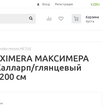
Вход
Регистрация
KZ
|
RU
0
Корзина
пуста
шкафы-пеналы МЕТОД
MAXIMERA МАКСИМЕРА
Калларп/глянцевый
200 см
ии