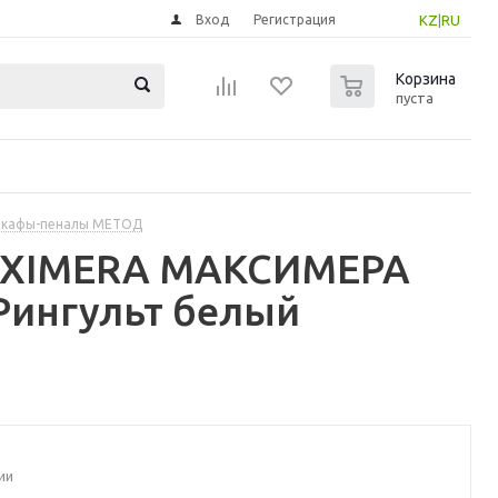
Вход
Регистрация
KZ
|
RU
0
Корзина
пуста
шкафы-пеналы МЕТОД
MAXIMERA МАКСИМЕРА
Рингульт белый
ии