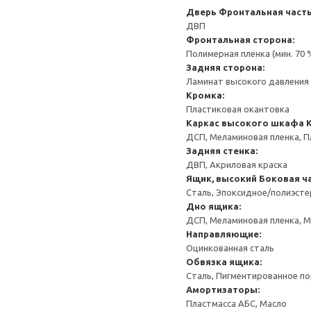
Дверь
Фронтальная часть
ДВП
Фронтальная сторона:
Полимерная пленка (мин. 70
Задняя сторона:
Ламинат высокого давления 
Кромка:
Пластиковая окантовка
Каркас высокого шкафа
ДСП, Меламиновая пленка, П
Задняя стенка:
ДВП, Акриловая краска
Ящик, высокий
Боковая ча
Сталь, Эпоксидное/полиэст
Дно ящика:
ДСП, Меламиновая пленка, 
Направляющие:
Оцинкованная сталь
Обвязка ящика:
Сталь, Пигментированное п
Амортизаторы:
Пластмасса АБС, Масло