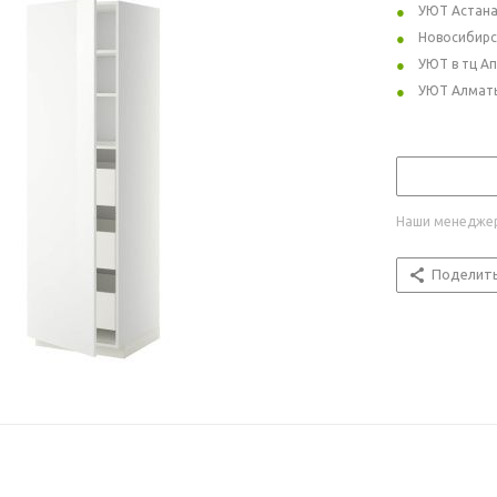
УЮТ Астан
Новосибирс
УЮТ в тц А
УЮТ Алмат
Наши менеджер
Поделит