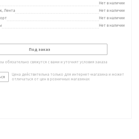
а
Нет в наличии
к, Лента
Нет в наличии
порт
Нет в наличии
ы
Нет в наличии
Под заказ
ы обязательно свяжутся с вами и уточнят условия заказа
Цена действительна только для интернет-магазина и может
ься
отличаться от цен в розничных магазинах