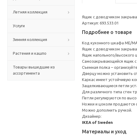
Летняя коллекция
Ящик с доводчиком закрывае
Артикул: 693.533.01
Услуги
Подробнее о товаре
Зимняя коллекция
Код кухонного шкафа ME/MA
Ящик с доводчиком закрывае
Растения и кашпо
Ящик напольного/высокого 
Cамозакрывающийся ящик с 
Товары вышедшие из
Съемная полка – организуйт
ассортимента
Дверцу можно установить сп
Каркас имеет устойчивую ко
Защелкивающиеся петли уста
Для различного типа стен т
Петли регулируются по высот
Ножки и цоколи продаются 
Можно дополнить ручкой.
Дизайнер:
IKEA of Sweden
Материалы и уход