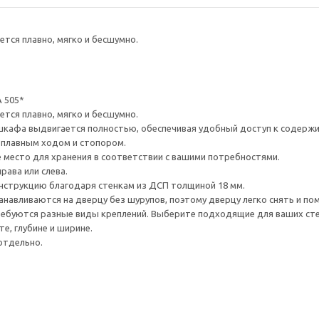
тся плавно, мягко и бесшумно.
 505*
тся плавно, мягко и бесшумно.
шкафа выдвигается полностью, обеспечивая удобный доступ к содерж
плавным ходом и стопором.
е место для хранения в соответствии с вашими потребностями.
рава или слева.
нструкцию благодаря стенкам из ДСП толщиной 18 мм.
навливаются на дверцу без шурупов, поэтому дверцу легко снять и по
ребуются разные виды креплений. Выберите подходящие для ваших стен 
е, глубине и ширине.
отдельно.