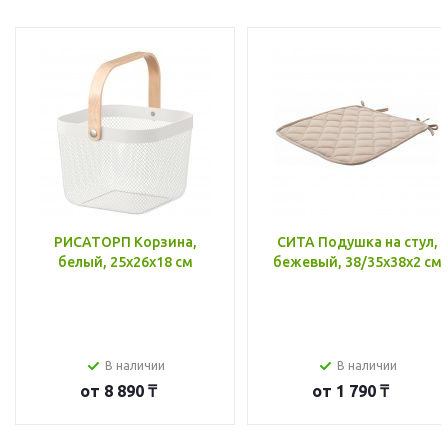
РИСАТОРП Корзина,
СИТА Подушка на стул,
белый, 25x26x18 см
бежевый, 38/35x38x2 см
В наличии
В наличии
от
8 890 ₸
от
1 790 ₸