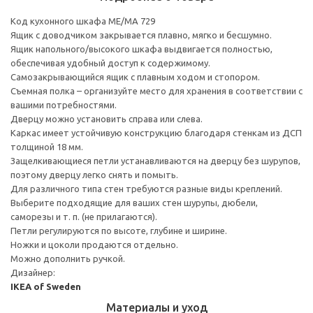
Код кухонного шкафа ME/MA 729
Ящик с доводчиком закрывается плавно, мягко и бесшумно.
Ящик напольного/высокого шкафа выдвигается полностью,
обеспечивая удобный доступ к содержимому.
Cамозакрывающийся ящик с плавным ходом и стопором.
Съемная полка – организуйте место для хранения в соответствии с
вашими потребностями.
Дверцу можно установить справа или слева.
Каркас имеет устойчивую конструкцию благодаря стенкам из ДСП
толщиной 18 мм.
Защелкивающиеся петли устанавливаются на дверцу без шурупов,
поэтому дверцу легко снять и помыть.
Для различного типа стен требуются разные виды креплений.
Выберите подходящие для ваших стен шурупы, дюбели,
саморезы и т. п. (не прилагаются).
Петли регулируются по высоте, глубине и ширине.
Ножки и цоколи продаются отдельно.
Можно дополнить ручкой.
Дизайнер:
IKEA of Sweden
Материалы и уход