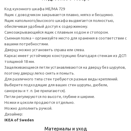
Код кухонного шкафа ME/MA 729
Ящик с доводчиком закрывается плавно, мягко и бесшумно.
Ящик напольного/высокого шкафа выдвигается полностью,
обеспечивая удобный доступ к содержимому.
Cамозакрывающийся ящик с плавным ходом и стопором.
Съемная полка – организуйте место для хранения в соответствии с
вашими потребностями.
Дверцу можно установить справа или слева.
Каркас имеет устойчивую конструкцию благодаря стенкам из ДСП
толщиной 18 мм.
Защелкивающиеся петли устанавливаются на дверцу без шурупов,
поэтому дверцу легко снять и помыть.
Для различного типа стен требуются разные виды креплений.
Выберите подходящие для ваших стен шурупы, дюбели,
саморезы и т. п. (не прилагаются).
Петли регулируются по высоте, глубине и ширине.
Ножки и цоколи продаются отдельно.
Можно дополнить ручкой.
Дизайнер:
IKEA of Sweden
Материалы и уход