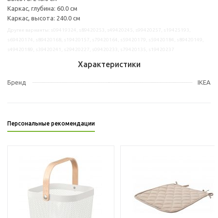
Каркас, глубина: 60.0 см
Каркас, высота: 240.0 см
Другие варианты: s09419324, s89420253, s49420245, s99420257, s19425193,
s69420174, s89420168, s19420157, s79420164, s59420179, s59420184, s89420149,
s49420189, s39420241, s29420227, s09420233, s79420135, s19420237
Характеристики
Бренд
IKEA
Персональные рекомендации