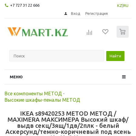
+7 727 31 22 666
KZ
|
RU
Вход
Регистрация
0
Найти
МЕНЮ
Все компоненты МЕТОД
-
Высокие шкафы-пеналы МЕТОД
IKEA s89420253 METOD МЕТОД /
MAXIMERA МАКСИМЕРА Высокий шкаф/
выдв секц/3ящ/1дв/2плк - белый
Аскерсунд/темно-коричневый под ясень