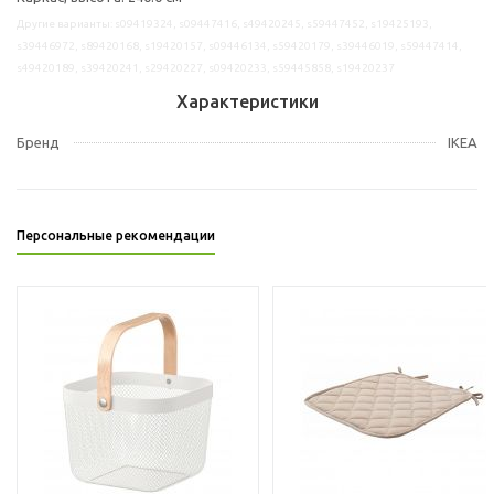
Другие варианты: s09419324, s09447416, s49420245, s59447452, s19425193,
s39446972, s89420168, s19420157, s09446134, s59420179, s39446019, s59447414,
s49420189, s39420241, s29420227, s09420233, s59445858, s19420237
Характеристики
Бренд
IKEA
Персональные рекомендации