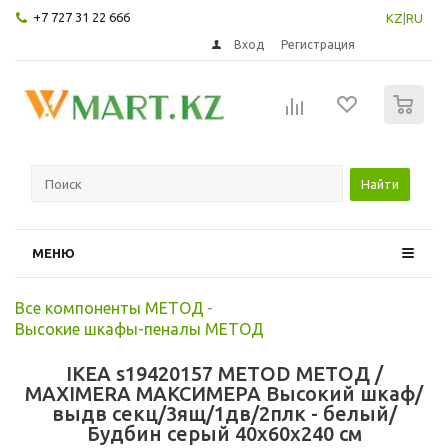
+7 727 31 22 666
KZ
|
RU
Вход
Регистрация
0
Найти
МЕНЮ
Все компоненты МЕТОД
-
Высокие шкафы-пеналы МЕТОД
IKEA s19420157 METOD МЕТОД /
MAXIMERA МАКСИМЕРА Высокий шкаф/
выдв секц/3ящ/1дв/2плк - белый/
Будбин серый 40x60x240 см