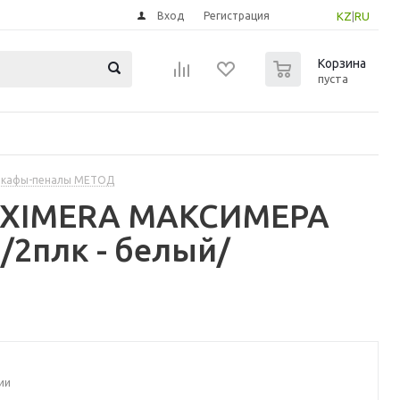
Вход
Регистрация
KZ
|
RU
0
Корзина
пуста
шкафы-пеналы МЕТОД
MAXIMERA МАКСИМЕРА
2плк - белый/
ии