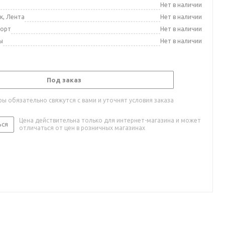
а
Нет в наличии
к, Лента
Нет в наличии
порт
Нет в наличии
ы
Нет в наличии
Под заказ
ы обязательно свяжутся с вами и уточнят условия заказа
Цена действительна только для интернет-магазина и может
ься
отличаться от цен в розничных магазинах