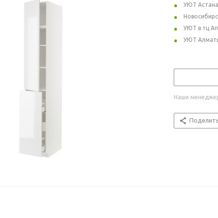
УЮТ Астан
Новосибирс
УЮТ в тц А
УЮТ Алмат
Наши менеджер
Поделит