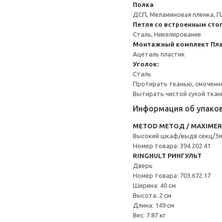
Полка
ДСП, Меламиновая пленка, П
Петля со встроенным сто
Сталь, Никелирование
Монтажный комплект
Пла
Ацеталь пластик
Уголок:
Сталь
Протирать тканью, смоченн
Вытирать чистой сухой ткан
Информация об упако
METOD МЕТОД / MAXIME
Высокий шкаф/выдв секц/3я
Номер товара: 394.202.41
RINGHULT РИНГУЛЬТ
Дверь
Номер товара: 703.672.17
Ширина: 40 см
Высота: 2 см
Длина: 149 см
Вес: 7.87 кг