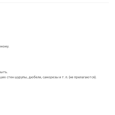
имому.
мыть.
 стен шурупы, дюбели, саморезы и т. п. (не прилагаются).