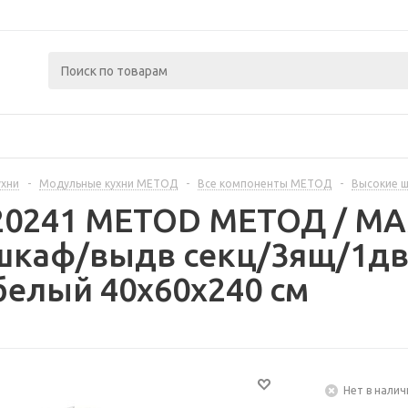
ухни
-
Модульные кухни МЕТОД
-
Все компоненты МЕТОД
-
Высокие 
420241 METOD МЕТОД / 
шкаф/выдв секц/3ящ/1дв/
белый 40x60x240 см
Нет в налич