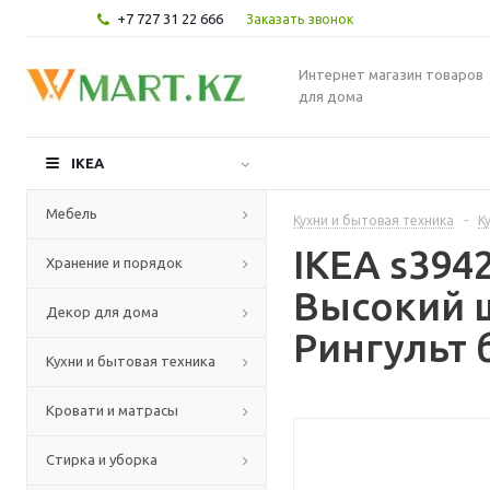
+7 727 31 22 666
Заказать звонок
Интернет магазин товаров
для дома
IKEA
Мебель
Кухни и бытовая техника
-
К
IKEA s39
Хранение и порядок
Высокий 
Декор для дома
Рингульт 
Кухни и бытовая техника
Кровати и матрасы
Стирка и уборка