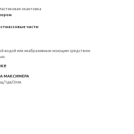
ластиковая окантовка
пором
стмассовые части:
ой водой или неабразивным моющим средством.
ью.
вке
RA МАКСИМЕРА
щ/1дв/2плк