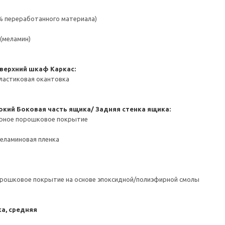
 % переработанного материала)
(меламин)
 верхний шкаф
Каркас:
ластиковая окантовка
окий
Боковая часть ящика/ Задняя стенка ящика:
ерное порошковое покрытие
Меламиновая пленка
орошковое покрытие на основе эпоксидной/полиэфирной смолы
а, средняя