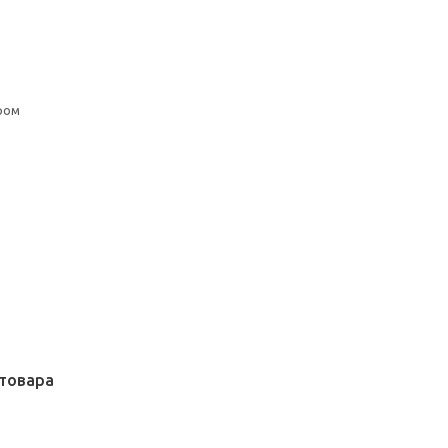
ром
товара