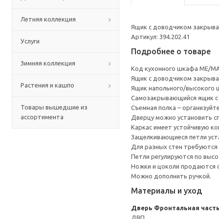
Летняя коллекция
Ящик с доводчиком закрывае
Артикул: 394.202.41
Услуги
Подробнее о товаре
Зимняя коллекция
Код кухонного шкафа ME/MA
Ящик с доводчиком закрывае
Растения и кашпо
Ящик напольного/высокого 
Cамозакрывающийся ящик с 
Товары вышедшие из
Съемная полка – организуйт
ассортимента
Дверцу можно установить сп
Каркас имеет устойчивую ко
Защелкивающиеся петли уста
Для разных стен требуются 
Петли регулируются по высот
Ножки и цоколи продаются 
Можно дополнить ручкой.
Материалы и уход
Дверь
Фронтальная часть
ДВП