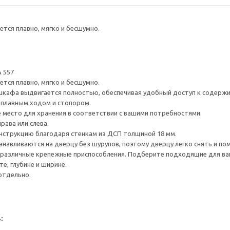
тся плавно, мягко и бесшумно.
 557
тся плавно, мягко и бесшумно.
шкафа выдвигается полностью, обеспечивая удобный доступ к содерж
плавным ходом и стопором.
е место для хранения в соответствии с вашими потребностями.
рава или слева.
нструкцию благодаря стенкам из ДСП толщиной 18 мм.
навливаются на дверцу без шурупов, поэтому дверцу легко снять и по
различные крепежные приспособления. Подберите подходящие для ваших
е, глубине и ширине.
отдельно.
: