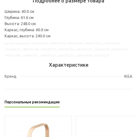
Подробнее о размере товара
Ширина: 40.0 см
Глубина: 61.6 см
Высота: 248.0 см
Каркас, глубина: 60.0 см
Каркас, высота: 240.0 см
Другие варианты: s09419324, s09447416, s49420245, s59447452, s19425193,
s39446972, s89420168, s19420157, s09446134, s59420179, s39446019, s59447414,
s49420189, s39420241, s29420227, s09420233, s59445858, s19420237
Характеристики
Бренд
IKEA
Персональные рекомендации