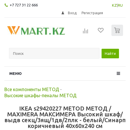
+7 727 31 22 666
KZ
|
RU
Вход
Регистрация
0
Найти
МЕНЮ
Все компоненты МЕТОД
-
Высокие шкафы-пеналы МЕТОД
IKEA s29420227 METOD МЕТОД /
MAXIMERA МАКСИМЕРА Высокий шкаф/
выдв секц/3ящ/1дв/2плк - белый/Синарп
коричневый 40x60x240 см