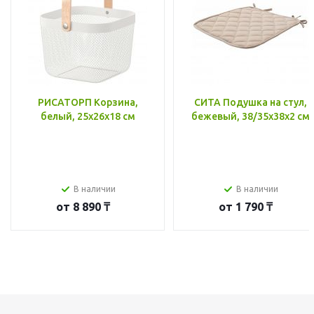
РИСАТОРП Корзина,
СИТА Подушка на стул,
белый, 25x26x18 см
бежевый, 38/35x38x2 см
В наличии
В наличии
от
8 890 ₸
от
1 790 ₸