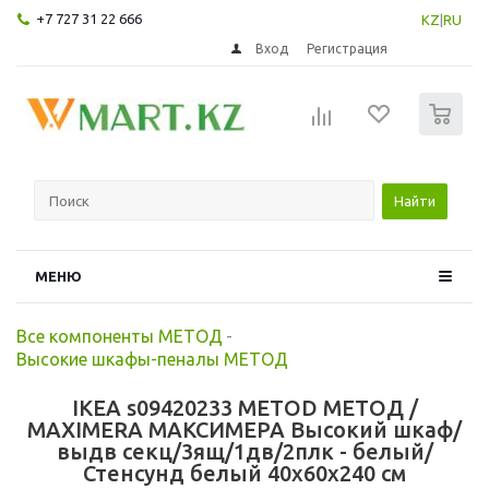
+7 727 31 22 666
KZ
|
RU
Вход
Регистрация
0
Найти
МЕНЮ
Все компоненты МЕТОД
-
Высокие шкафы-пеналы МЕТОД
IKEA s09420233 METOD МЕТОД /
MAXIMERA МАКСИМЕРА Высокий шкаф/
выдв секц/3ящ/1дв/2плк - белый/
Стенсунд белый 40x60x240 см