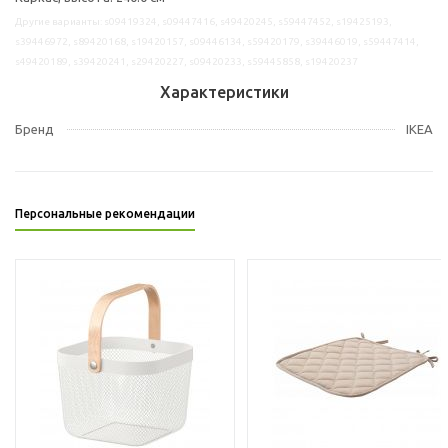
Другие варианты: s09419324, s09447416, s49420245, s59447452, s19425193,
s39446972, s89420168, s19420157, s09446134, s59420179, s39446019, s59447414,
s49420189, s39420241, s29420227, s09420233, s59445858, s19420237
Характеристики
Бренд
IKEA
Персональные рекомендации