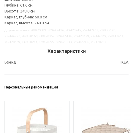
Глубина: 61.6 см
Высота: 248.0 см
Каркас, глубина: 60.0 см
Каркас, высота: 240.0 см
Другие варианты: s09419324, s09447416, s49420245, s59447452, s19425193,
s39446972, s89420168, s19420157, s09446134, s59420179, s39446019, s59447414,
s49420189, s39420241, s29420227, s09420233, s59445858, s19420237
Характеристики
Бренд
IKEA
Персональные рекомендации