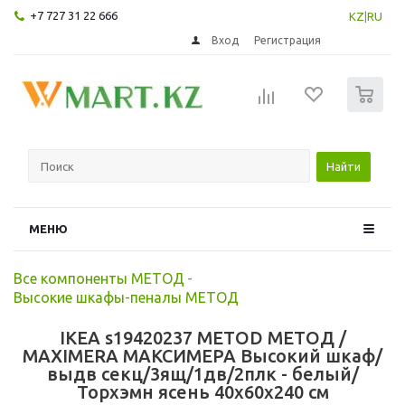
+7 727 31 22 666
KZ
|
RU
Вход
Регистрация
0
Найти
МЕНЮ
Все компоненты МЕТОД
-
Высокие шкафы-пеналы МЕТОД
IKEA s19420237 METOD МЕТОД /
MAXIMERA МАКСИМЕРА Высокий шкаф/
выдв секц/3ящ/1дв/2плк - белый/
Торхэмн ясень 40x60x240 см