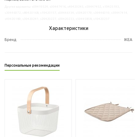
Другие варианты: s09419324, s09447416, s49420245, s59447452, s19425193,
s39446972, s89420168, s19420157, s09446134, s59420179, s39446019, s59447414,
s49420189, s39420241, s29420227, s09420233, s59445858, s19420237
Характеристики
Бренд
IKEA
Персональные рекомендации