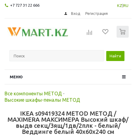
+7 727 31 22 666
KZ
|
RU
Вход
Регистрация
0
Найти
МЕНЮ
Все компоненты МЕТОД
-
Высокие шкафы-пеналы МЕТОД
IKEA s09419324 METOD МЕТОД /
MAXIMERA МАКСИМЕРА Высокий шкаф/
выдв секц/3ящ/1дв/2плк - белый/
Веддинге белый 40x60x240 см