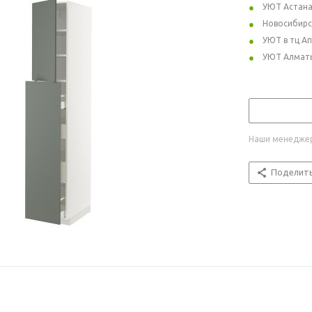
УЮТ Астан
Новосибирс
УЮТ в тц А
УЮТ Алмат
Наши менеджер
Поделит