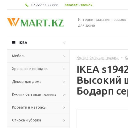
+7 727 31 22 666
Заказать звонок
Интернет магазин товаров
для дома
IKEA
Мебель
Кухни и бытовая техника
-
К
IKEA s19
Хранение и порядок
Высокий 
Декор для дома
Бодарп се
Кухни и бытовая техника
Кровати и матрасы
Стирка и уборка