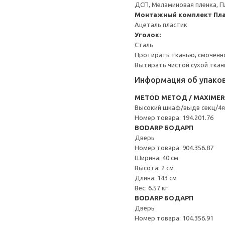
ДСП, Меламиновая пленка, П
Монтажный комплект
Пла
Ацеталь пластик
Уголок:
Сталь
Протирать тканью, смоченн
Вытирать чистой сухой ткан
Информация об упако
METOD МЕТОД / MAXIME
Высокий шкаф/выдв секц/4я
Номер товара: 194.201.76
BODARP БОДАРП
Дверь
Номер товара: 904.356.87
Ширина: 40 см
Высота: 2 см
Длина: 143 см
Вес: 6.57 кг
BODARP БОДАРП
Дверь
Номер товара: 104.356.91