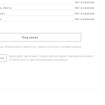
а
Нет в наличии
к, Лента
Нет в наличии
порт
Нет в наличии
ы
Нет в наличии
Под заказ
ы обязательно свяжутся с вами и уточнят условия заказа
Цена действительна только для интернет-магазина и может
ься
отличаться от цен в розничных магазинах