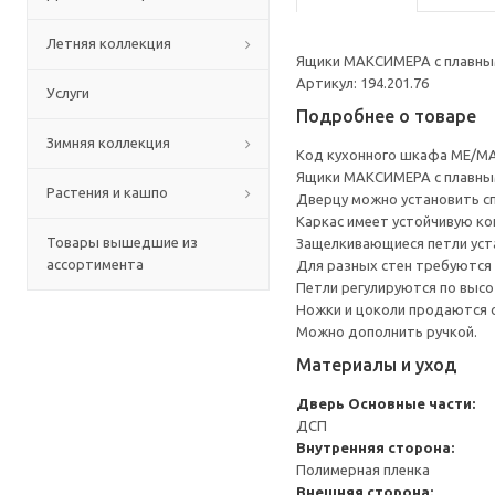
Летняя коллекция
Ящики МАКСИМЕРА с плавным
Артикул: 194.201.76
Услуги
Подробнее о товаре
Зимняя коллекция
Код кухонного шкафа ME/MA
Ящики МАКСИМЕРА с плавным
Растения и кашпо
Дверцу можно установить сп
Каркас имеет устойчивую ко
Товары вышедшие из
Защелкивающиеся петли уста
ассортимента
Для разных стен требуются 
Петли регулируются по высот
Ножки и цоколи продаются 
Можно дополнить ручкой.
Материалы и уход
Дверь
Основные части:
ДСП
Внутренняя сторона:
Полимерная пленка
Внешняя сторона: