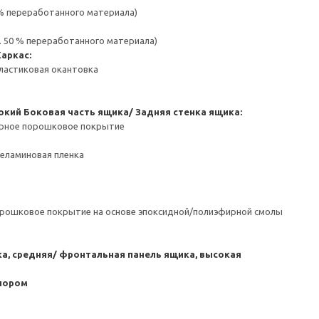
 % переработанного материала)
. 50 % переработанного материала)
Каркас:
ластиковая окантовка
окий
Боковая часть ящика/ Задняя стенка ящика:
ерное порошковое покрытие
Меламиновая пленка
орошковое покрытие на основе эпоксидной/полиэфирной смолы
а, средняя/ фронтальная панель ящика, высокая
пором