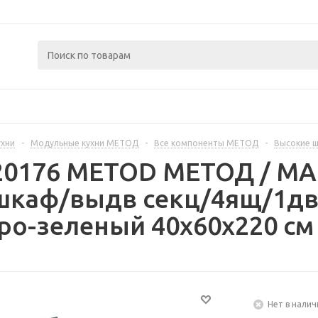
ухни
-
Модульные кухни МЕТОД
-
Все компоненты МЕТОД
-
Высокие 
420176 METOD МЕТОД / 
шкаф/выдв секц/4ящ/1дв/
ро-зеленый 40x60x220 см
Нет в налич