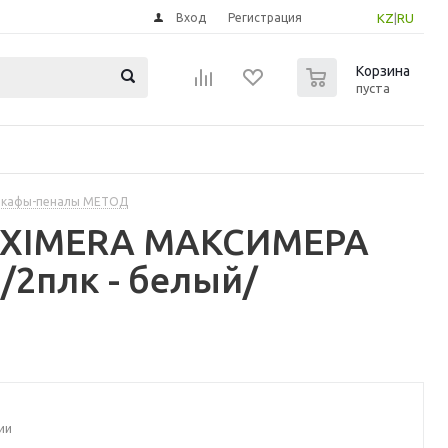
Вход
Регистрация
KZ
|
RU
0
Корзина
пуста
шкафы-пеналы МЕТОД
MAXIMERA МАКСИМЕРА
2плк - белый/
ии