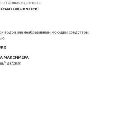
ластиковая окантовка
стмассовые части:
ой водой или неабразивным моющим средством.
ью.
вке
RA МАКСИМЕРА
щ/1дв/2плк