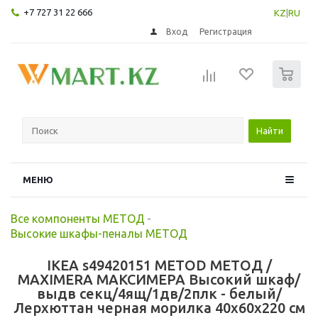
+7 727 31 22 666
KZ
|
RU
Вход
Регистрация
0
Найти
МЕНЮ
Все компоненты МЕТОД
-
Высокие шкафы-пеналы МЕТОД
IKEA s49420151 METOD МЕТОД /
MAXIMERA МАКСИМЕРА Высокий шкаф/
выдв секц/4ящ/1дв/2плк - белый/
Лерхюттан черная морилка 40x60x220 см