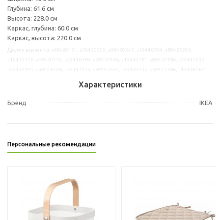
Глубина: 61.6 см
Высота: 228.0 см
Каркас, глубина: 60.0 см
Каркас, высота: 220.0 см
Другие варианты: s49420151, s39420255, s09420247, s19446794, s89425203,
s19420176, s49420170, s29446369, s29420166, s19420181, s09420186, s09447237,
s09420191, s59446706, s79447173, s39447033, s39420137, s59447386, s19446162
Характеристики
Бренд
IKEA
Персональные рекомендации