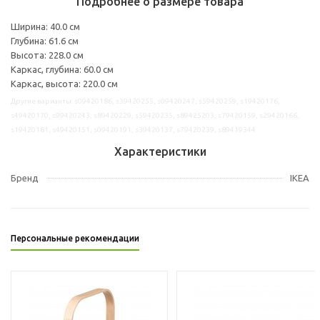
Подробнее о размере товара
Ширина: 40.0 см
Глубина: 61.6 см
Высота: 228.0 см
Каркас, глубина: 60.0 см
Каркас, высота: 220.0 см
Другие варианты: s09420186, s39420255, s09420247, s59420259, s19420176,
s49420170, s99420243, s89420229, s59420235, s89425203, s79420159, s29420166,
s19420181, s49420151, s09420191, s39420137, s79420239, s89419344
Характеристики
Бренд
IKEA
Персональные рекомендации