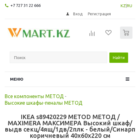
+7 727 31 22 666
KZ
|
RU
Вход
Регистрация
0
Найти
МЕНЮ
Все компоненты МЕТОД
-
Высокие шкафы-пеналы МЕТОД
IKEA s89420229 METOD МЕТОД /
MAXIMERA МАКСИМЕРА Высокий шкаф/
выдв секц/4ящ/1дв/2плк - белый/Синарп
коричневый 40x60x220 см