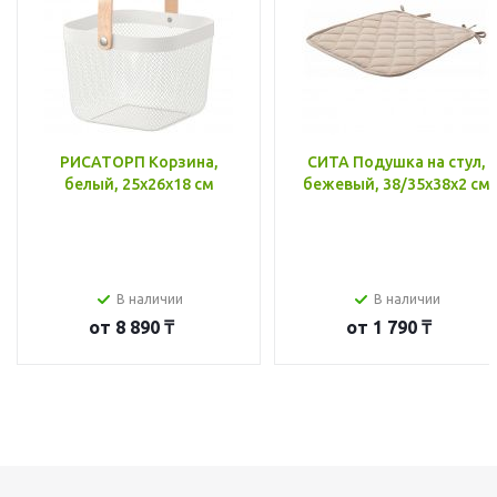
РИСАТОРП Корзина,
СИТА Подушка на стул,
белый, 25x26x18 см
бежевый, 38/35x38x2 см
В наличии
В наличии
от
8 890 ₸
от
1 790 ₸