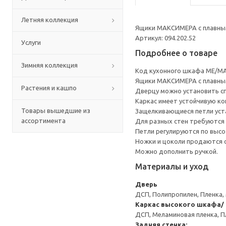
Летняя коллекция
Ящики МАКСИМЕРА с плавным
Артикул: 094.202.52
Услуги
Подробнее о товаре
Зимняя коллекция
Код кухонного шкафа ME/MA
Ящики МАКСИМЕРА с плавным
Растения и кашпо
Дверцу можно установить сп
Каркас имеет устойчивую ко
Товары вышедшие из
Защелкивающиеся петли уста
ассортимента
Для разных стен требуются 
Петли регулируются по высот
Ножки и цоколи продаются 
Можно дополнить ручкой.
Материалы и уход
Дверь
ДСП, Полипропилен, Пленка,
Каркас высокого шкафа/
ДСП, Меламиновая пленка, П
Задняя стенка: