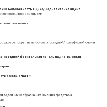
окий
Боковая часть ящика/ Задняя стенка ящика:
ерное порошковое покрытие
Меламиновая пленка
орошковое покрытие на основе эпоксидной/полиэфирной смолы
а, средняя/ фронтальная панель ящика, высокая
пором
стмассовые части:
ой водой или неабразивным моющим средством.
ью.
вке