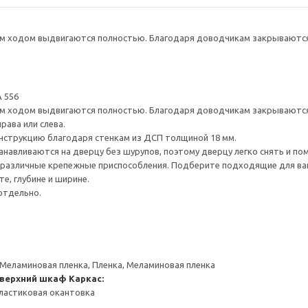
 ходом выдвигаются полностью. Благодаря доводчикам закрываются 
 556
 ходом выдвигаются полностью. Благодаря доводчикам закрываются 
рава или слева.
нструкцию благодаря стенкам из ДСП толщиной 18 мм.
навливаются на дверцу без шурупов, поэтому дверцу легко снять и по
различные крепежные приспособления. Подберите подходящие для ваших
е, глубине и ширине.
отдельно.
 Меламиновая пленка, Пленка, Меламиновая пленка
 верхний шкаф
Каркас:
ластиковая окантовка