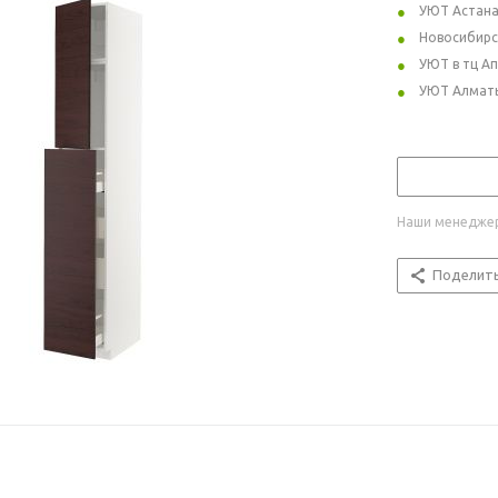
УЮТ Астан
Новосибирс
УЮТ в тц А
УЮТ Алмат
Наши менеджер
Поделит