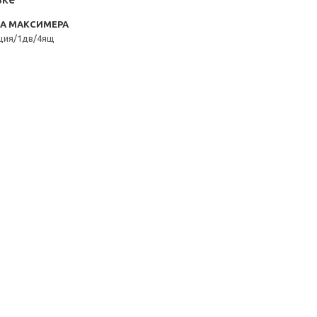
RA МАКСИМЕРА
ция/1дв/4ящ