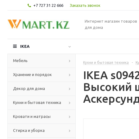
+7 727 31 22 666
Заказать звонок
Интернет магазин товаров
для дома
IKEA
Мебель
Кухни и бытовая техника
-
К
IKEA s09
Хранение и порядок
Высокий 
Декор для дома
Аскерсунд
Кухни и бытовая техника
Кровати и матрасы
Стирка и уборка