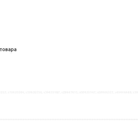
товара
252, s79420244, s19420256, s39425187, s29447415, s09420167, s09446327, s49446448, s3