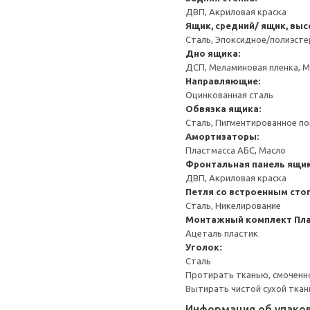
ДВП, Акриловая краска
Ящик, средний/ ящик, выс
Сталь, Эпоксидное/полиэст
Дно ящика:
ДСП, Меламиновая пленка, 
Направляющие:
Оцинкованная сталь
Обвязка ящика:
Сталь, Пигментированное п
Амортизаторы:
Пластмасса АБС, Масло
Фронтальная панель ящик
ДВП, Акриловая краска
Петля со встроенным сто
Сталь, Никелирование
Монтажный комплект
Пла
Ацеталь пластик
Уголок:
Сталь
Протирать тканью, смоченн
Вытирать чистой сухой ткан
Информация об упако