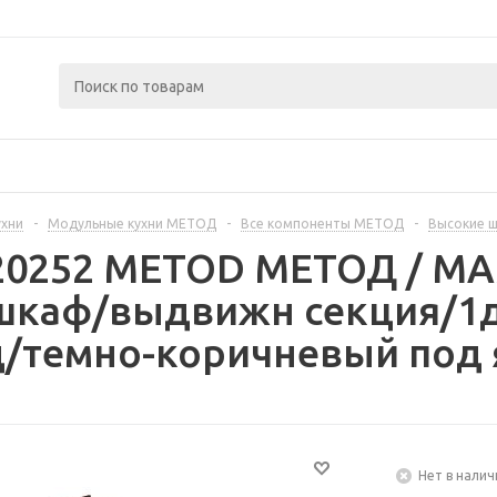
ухни
-
Модульные кухни МЕТОД
-
Все компоненты МЕТОД
-
Высокие 
420252 METOD МЕТОД / 
шкаф/выдвижн секция/1д
/темно-коричневый под я
Нет в налич