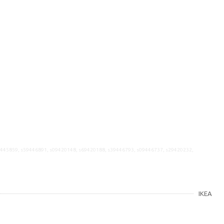
9445859, s59446891, s09420148, s69420188, s39446793, s09446737, s29420232,
IKEA