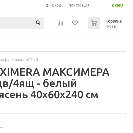
Вход
Регистрация
KZ
|
RU
0
Корзина
пуста
шкафы-пеналы МЕТОД
MAXIMERA МАКСИМЕРА
в/4ящ - белый
сень 40x60x240 см
ии