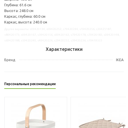
Глубина: 61.6 см
Высота: 248.0 см
Каркас, глубина: 60.0 см
Каркас, высота: 240.0 см
Другие варианты: s09420134, s09420252, s79420244, s19420256, s39425187,
s89420173, s09420167, s39420156, s99420163, s79420178, s79420183, s09420148,
s69420188, s59420240, s49420226, s29420232, s39420236, s19419333
Характеристики
Бренд
IKEA
Персональные рекомендации