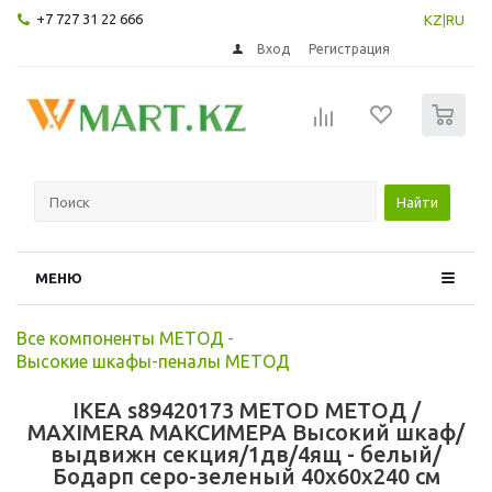
+7 727 31 22 666
KZ
|
RU
Вход
Регистрация
0
Найти
МЕНЮ
Все компоненты МЕТОД
-
Высокие шкафы-пеналы МЕТОД
IKEA s89420173 METOD МЕТОД /
MAXIMERA МАКСИМЕРА Высокий шкаф/
выдвижн секция/1дв/4ящ - белый/
Бодарп серо-зеленый 40x60x240 см