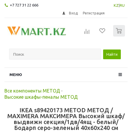
+7 727 31 22 666
KZ
|
RU
Вход
Регистрация
0
Найти
МЕНЮ
Все компоненты МЕТОД
-
Высокие шкафы-пеналы МЕТОД
IKEA s89420173 METOD МЕТОД /
MAXIMERA МАКСИМЕРА Высокий шкаф/
выдвижн секция/1дв/4ящ - белый/
Бодарп серо-зеленый 40x60x240 см