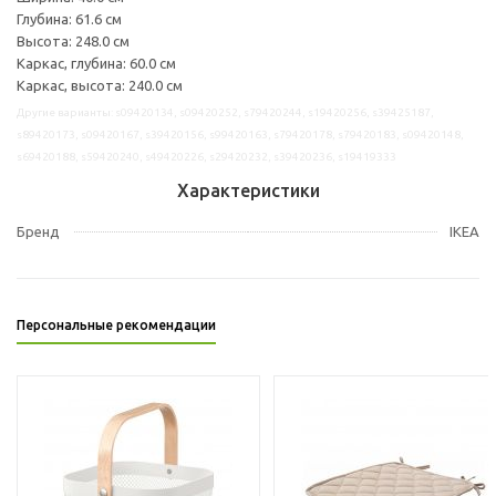
Глубина: 61.6 см
Высота: 248.0 см
Каркас, глубина: 60.0 см
Каркас, высота: 240.0 см
Другие варианты: s09420134, s09420252, s79420244, s19420256, s39425187,
s89420173, s09420167, s39420156, s99420163, s79420178, s79420183, s09420148,
s69420188, s59420240, s49420226, s29420232, s39420236, s19419333
Характеристики
Бренд
IKEA
Персональные рекомендации