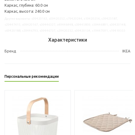
Каркас, глубина: 60.0 см
Каркас, высота: 240.0 см
Другие варианты: s99420163, s09420252, s79420244, s19420256, s39425187,
s29447415, s09420167, s09446327, s49446448, s39445859, s59446891, s09420148,
s69420188, s39446793, s09446737, s29420232, s09420134, s19447091, s19419333
Характеристики
Бренд
IKEA
Персональные рекомендации