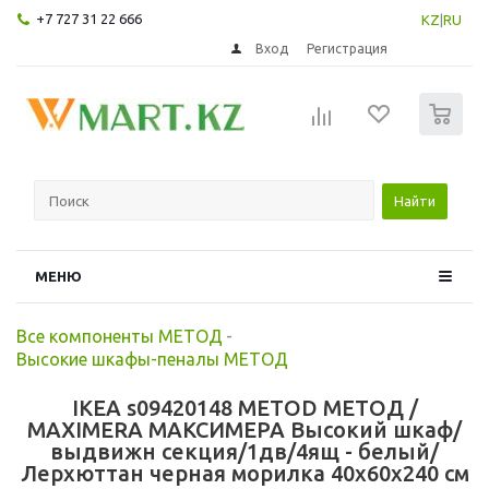
+7 727 31 22 666
KZ
|
RU
Вход
Регистрация
0
Найти
МЕНЮ
Все компоненты МЕТОД
-
Высокие шкафы-пеналы МЕТОД
IKEA s09420148 METOD МЕТОД /
MAXIMERA МАКСИМЕРА Высокий шкаф/
выдвижн секция/1дв/4ящ - белый/
Лерхюттан черная морилка 40x60x240 см