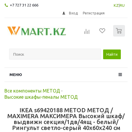
+7 727 31 22 666
KZ
|
RU
Вход
Регистрация
0
Найти
МЕНЮ
Все компоненты МЕТОД
-
Высокие шкафы-пеналы МЕТОД
IKEA s69420188 METOD МЕТОД /
MAXIMERA МАКСИМЕРА Высокий шкаф/
выдвижн секция/1дв/4ящ - белый/
Рингульт светло-серый 40x60x240 см