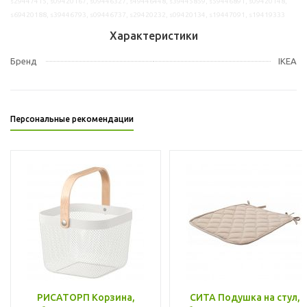
s29447415, s09420167, s09446327, s49446448, s39445859, s59446891, s09420148,
s69420188, s39446793, s09446737, s29420232, s09420134, s19447091, s19419333
Характеристики
Бренд
IKEA
Персональные рекомендации
РИСАТОРП Корзина,
СИТА Подушка на стул,