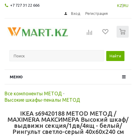
+7 727 31 22 666
KZ
|
RU
Вход
Регистрация
0
Найти
МЕНЮ
Все компоненты МЕТОД
-
Высокие шкафы-пеналы МЕТОД
IKEA s69420188 METOD МЕТОД /
MAXIMERA МАКСИМЕРА Высокий шкаф/
выдвижн секция/1дв/4ящ - белый/
Рингульт светло-серый 40x60x240 см