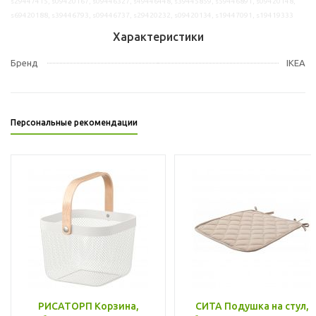
s29447415, s09420167, s09446327, s49446448, s39445859, s59446891, s09420148,
s69420188, s39446793, s09446737, s29420232, s09420134, s19447091, s19419333
Характеристики
Бренд
IKEA
Персональные рекомендации
РИСАТОРП Корзина,
СИТА Подушка на стул,