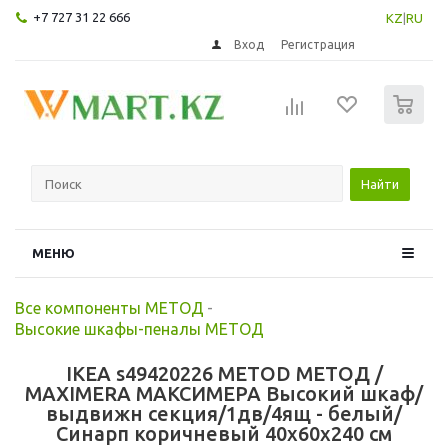
+7 727 31 22 666
KZ
|
RU
Вход
Регистрация
0
Найти
МЕНЮ
Все компоненты МЕТОД
-
Высокие шкафы-пеналы МЕТОД
IKEA s49420226 METOD МЕТОД /
MAXIMERA МАКСИМЕРА Высокий шкаф/
выдвижн секция/1дв/4ящ - белый/
Синарп коричневый 40x60x240 см