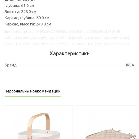
Глубина: 61.6 см
Высота: 248.0 см
Каркас, глубина: 60.0 см
Каркас, высота: 240.0 см
Другие варианты: s49420226, s09420252, s79420244, s19420256, s39425187,
s29447415, s09420167, s09446327, s49446448, s39445859, s59446891, s09420148,
s69420188, s39446793, s09446737, s29420232, s09420134, s19447091, s19419333
Характеристики
Бренд
IKEA
Персональные рекомендации