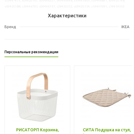
s29447415, s09420167, s09446327, s49446448, s39445859, s59446891, s09420148,
s69420188, s39446793, s09446737, s29420232, s09420134, s19447091, s19419333
Характеристики
Бренд
IKEA
Персональные рекомендации
РИСАТОРП Корзина,
СИТА Подушка на стул,