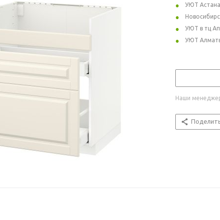
УЮТ Астан
Новосибирс
УЮТ в тц А
УЮТ Алмат
Наши менеджер
Поделит