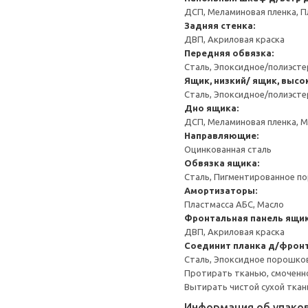
ДСП, Меламиновая пленка, П
Задняя стенка:
ДВП, Акриловая краска
Передняя обвязка:
Сталь, Эпоксидное/полиэст
Ящик, низкий/ ящик, высо
Сталь, Эпоксидное/полиэст
Дно ящика:
ДСП, Меламиновая пленка, 
Направляющие:
Оцинкованная сталь
Обвязка ящика:
Сталь, Пигментированное п
Амортизаторы:
Пластмасса АБС, Масло
Фронтальная панель ящик
ДВП, Акриловая краска
Соединит планка д/фронт
Сталь, Эпоксидное порошко
Протирать тканью, смоченн
Вытирать чистой сухой ткан
Информация об упако