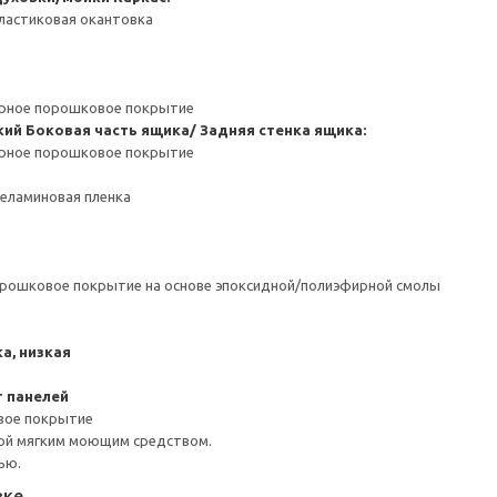
ластиковая окантовка
ерное порошковое покрытие
кий
Боковая часть ящика/ Задняя стенка ящика:
ерное порошковое покрытие
Меламиновая пленка
орошковое покрытие на основе эпоксидной/полиэфирной смолы
а, низкая
 панелей
вое покрытие
ой мягким моющим средством.
ью.
вке