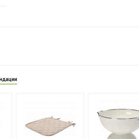
0545
ндации