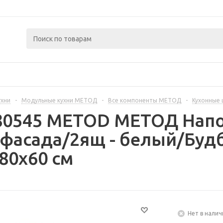
ухни
-
Модульные кухни МЕТОД
-
Все компоненты МЕТОД
-
Кухонные
280545 METOD МЕТОД Нап
фасада/2ящ - белый/Будб
80x60 см
Нет в налич