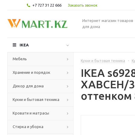
+7 727 31 22 666
Заказать звонок
Интернет магазин товаров
для дома
IKEA
Мебель
Кухни и бытовая техника
-
К
IKEA s69
Хранение и порядок
ХАВСЕН/3
Декор для дома
оттенком 
Кухни и бытовая техника
Кровати и матрасы
Стирка и уборка