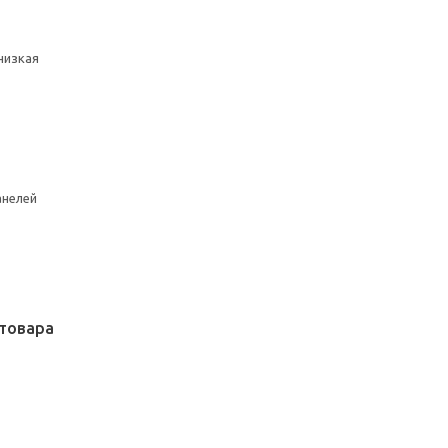
низкая
анелей
товара