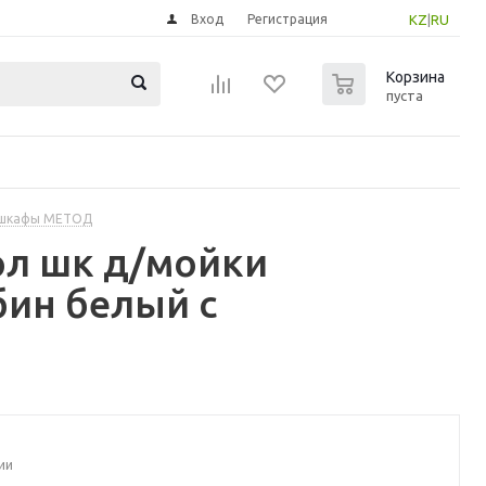
Вход
Регистрация
KZ
|
RU
0
Корзина
пуста
 шкафы МЕТОД
ол шк д/мойки
ин белый с
ии