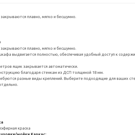
закрываются плавно, мягко и бесшумно.
9
закрываются плавно, мягко и бесшумно.
шкафа выдвигается полностью, обеспечивая удобный доступ к содерж
метров ящик закрывается автоматически.
нструкцию благодаря стенкам из ДСП толщиной 18 мм.
ребуются разные виды креплений. Выберите подходящие для ваших стен 
отдельно.
ка
иэфирная краска
духовки/мойки
Каркас: