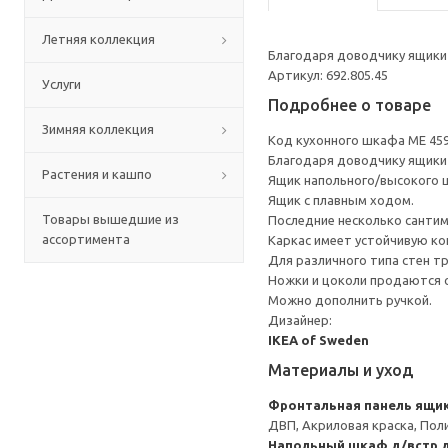
Летняя коллекция
Благодаря доводчику ящики 
Артикул: 692.805.45
Услуги
Подробнее о товаре
Зимняя коллекция
Код кухонного шкафа ME 45
Благодаря доводчику ящики 
Растения и кашпо
Ящик напольного/высокого 
Ящик с плавным ходом.
Товары вышедшие из
Последние несколько санти
ассортимента
Каркас имеет устойчивую ко
Для различного типа стен т
Ножки и цоколи продаются 
Можно дополнить ручкой.
Дизайнер:
IKEA of Sweden
Материалы и уход
Фронтальная панель ящи
ДВП, Акриловая краска, Пол
Напольный шкаф д/встр 