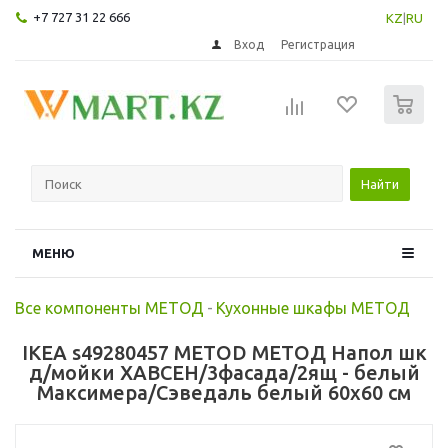
+7 727 31 22 666
KZ
|
RU
Вход
Регистрация
0
Найти
МЕНЮ
Все компоненты МЕТОД
-
Кухонные шкафы МЕТОД
IKEA s49280457 METOD МЕТОД Напол шк
д/мойки ХАВСЕН/3фасада/2ящ - белый
Максимера/Сэведаль белый 60x60 см