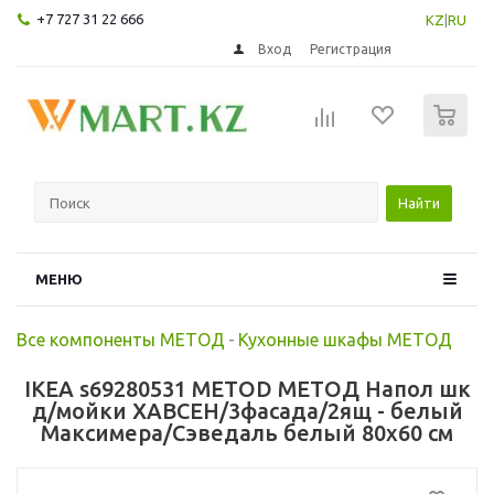
+7 727 31 22 666
KZ
|
RU
Вход
Регистрация
0
Найти
МЕНЮ
Все компоненты МЕТОД
-
Кухонные шкафы МЕТОД
IKEA s69280531 METOD МЕТОД Напол шк
д/мойки ХАВСЕН/3фасада/2ящ - белый
Максимера/Сэведаль белый 80x60 см