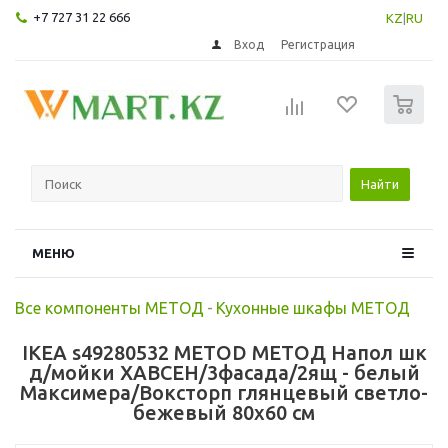
+7 727 31 22 666
KZ
|
RU
Вход
Регистрация
0
Найти
МЕНЮ
Все компоненты МЕТОД
-
Кухонные шкафы МЕТОД
IKEA s49280532 METOD МЕТОД Напол шк
д/мойки ХАВСЕН/3фасада/2ящ - белый
Максимера/Воксторп глянцевый светло-
бежевый 80x60 см