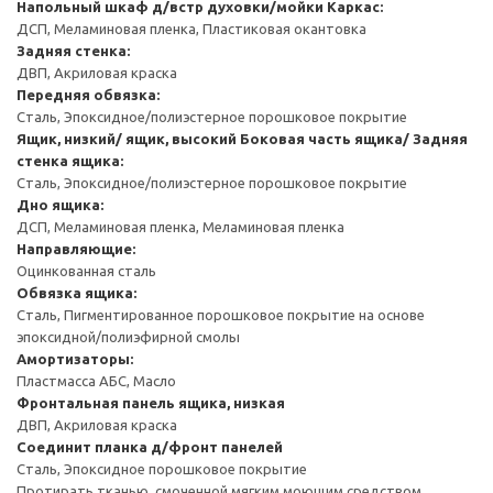
Напольный шкаф д/встр духовки/мойки
Каркас:
ДСП, Меламиновая пленка, Пластиковая окантовка
Задняя стенка:
ДВП, Акриловая краска
Передняя обвязка:
Сталь, Эпоксидное/полиэстерное порошковое покрытие
Ящик, низкий/ ящик, высокий
Боковая часть ящика/ Задняя
стенка ящика:
Сталь, Эпоксидное/полиэстерное порошковое покрытие
Дно ящика:
ДСП, Меламиновая пленка, Меламиновая пленка
Направляющие:
Оцинкованная сталь
Обвязка ящика:
Сталь, Пигментированное порошковое покрытие на основе
эпоксидной/полиэфирной смолы
Амортизаторы:
Пластмасса АБС, Масло
Фронтальная панель ящика, низкая
ДВП, Акриловая краска
Соединит планка д/фронт панелей
Сталь, Эпоксидное порошковое покрытие
Протирать тканью, смоченной мягким моющим средством.