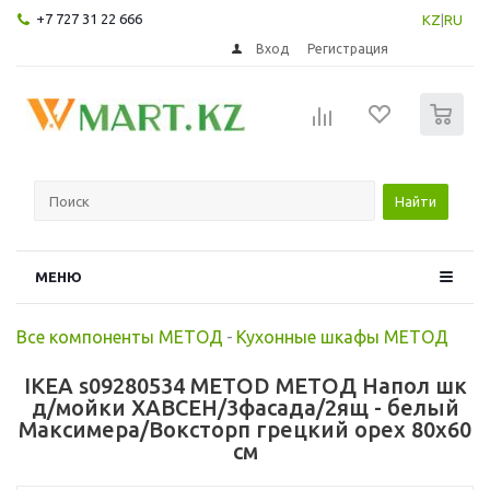
+7 727 31 22 666
KZ
|
RU
Вход
Регистрация
0
Найти
МЕНЮ
Все компоненты МЕТОД
-
Кухонные шкафы МЕТОД
IKEA s09280534 METOD МЕТОД Напол шк
д/мойки ХАВСЕН/3фасада/2ящ - белый
Максимера/Воксторп грецкий орех 80x60
см