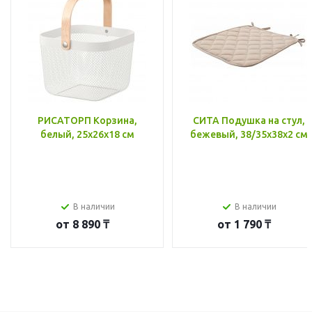
РИСАТОРП Корзина,
СИТА Подушка на стул,
белый, 25x26x18 см
бежевый, 38/35x38x2 см
В наличии
В наличии
от
8 890 ₸
от
1 790 ₸