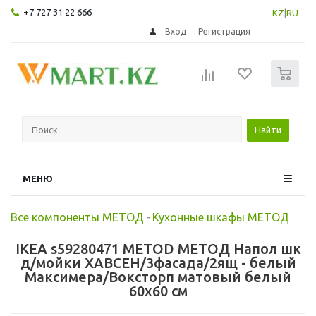
+7 727 31 22 666
KZ
|
RU
Вход
Регистрация
0
Найти
МЕНЮ
Все компоненты МЕТОД
-
Кухонные шкафы МЕТОД
IKEA s59280471 METOD МЕТОД Напол шк
д/мойки ХАВСЕН/3фасада/2ящ - белый
Максимера/Воксторп матовый белый
60x60 см