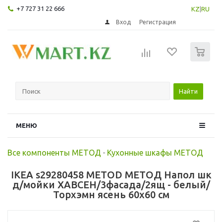
+7 727 31 22 666
KZ
|
RU
Вход
Регистрация
0
Найти
МЕНЮ
Все компоненты МЕТОД
-
Кухонные шкафы МЕТОД
IKEA s29280458 METOD МЕТОД Напол шк
д/мойки ХАВСЕН/3фасада/2ящ - белый/
Торхэмн ясень 60x60 см