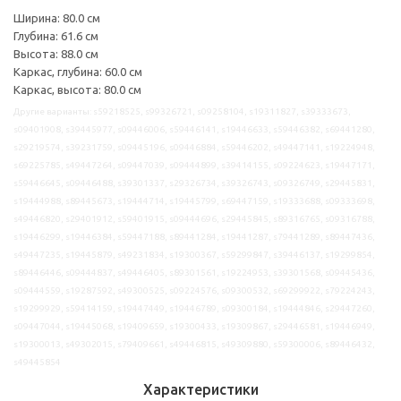
Ширина: 80.0 см
Глубина: 61.6 см
Высота: 88.0 см
Каркас, глубина: 60.0 см
Каркас, высота: 80.0 см
Другие варианты: s59218525, s99326721, s09258104, s19311827, s39333673,
s09401908, s39445977, s09446006, s59446141, s19446633, s59446382, s69441280,
s29219574, s39231759, s09445196, s09446884, s59446202, s49447141, s19224948,
s69225785, s49447264, s09447039, s09444899, s39414155, s09224623, s19447171,
s59446645, s09446488, s39301337, s29326734, s39326743, s09326749, s29445831,
s19444988, s89445673, s19444714, s19445799, s69447159, s19333688, s09333698,
s49446820, s29401912, s59401915, s09444696, s29445845, s89316765, s09316788,
s19446299, s19446384, s59447188, s89441284, s19441287, s79441289, s89447436,
s49447235, s19445879, s49231834, s19300367, s59299847, s39446137, s19299854,
s89446446, s09444837, s49446405, s89301561, s19224953, s39301568, s09445436,
s09444559, s19287592, s49300525, s09224576, s09300532, s69299922, s79224243,
s19299929, s59414159, s19447449, s19446789, s09300184, s19444846, s29447260,
s09447044, s19445068, s19409659, s19300433, s19309867, s29446581, s19446949,
s19300013, s49302015, s79409661, s49446815, s49309880, s59300006, s89446432,
s49445854
Характеристики