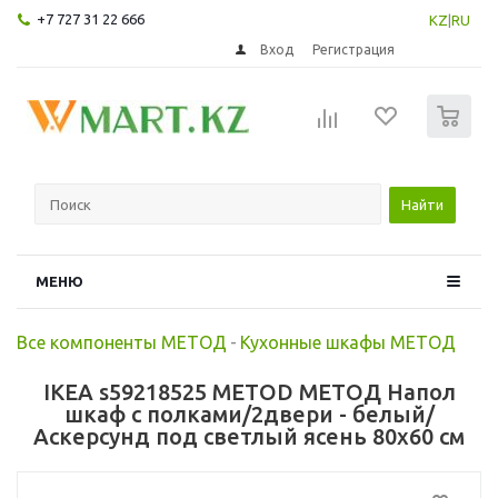
+7 727 31 22 666
KZ
|
RU
Вход
Регистрация
0
Найти
МЕНЮ
Все компоненты МЕТОД
-
Кухонные шкафы МЕТОД
IKEA s59218525 METOD МЕТОД Напол
шкаф с полками/2двери - белый/
Аскерсунд под светлый ясень 80x60 см