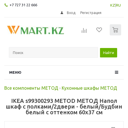
+7 727 31 22 666
KZ
|
RU
Вход
Регистрация
0
Найти
МЕНЮ
Все компоненты МЕТОД
-
Кухонные шкафы МЕТОД
IKEA s99300293 METOD МЕТОД Напол
шкаф с полками/2двери - белый/Будбин
белый с оттенком 60x37 см