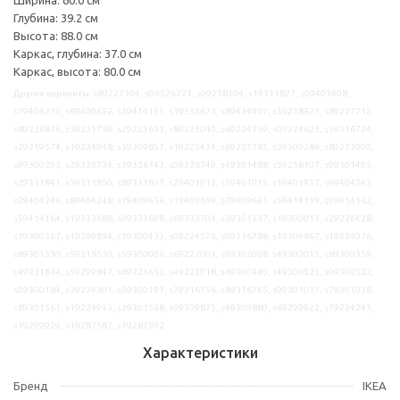
Глубина: 39.2 см
Высота: 88.0 см
Каркас, глубина: 37.0 см
Каркас, высота: 80.0 см
Другие варианты: s89227104, s99326721, s09258104, s19311827, s09401908,
s79404239, s69409652, s39414155, s39333673, s89414407, s59218525, s89227712,
s89226816, s39231759, s29223651, s89223040, s69224559, s09224623, s59316724,
s29219574, s19224948, s59309851, s19225434, s69225785, s39300286, s89227000,
s99300293, s29326734, s39326743, s09326749, s49301488, s39258107, s99301495,
s29311841, s39311850, s89311857, s29401912, s59401915, s19401917, s99404243,
s29404246, s89404248, s79409656, s19409659, s79409661, s59414159, s99414162,
s59414164, s19333688, s09333698, s69333704, s39301337, s19300013, s29226428,
s19300367, s19299854, s19300433, s09224576, s09316788, s19309867, s19224076,
s89301330, s59218530, s59300006, s69227001, s99302008, s49302015, s89300359,
s49231834, s59299847, s89223653, s49223018, s69300440, s49300525, s09300532,
s09300184, s39224301, s59300191, s79316756, s89316765, s99301037, s79301038,
s89301561, s19224953, s39301568, s99309873, s49309880, s69299922, s79224243,
s19299929, s19287587, s19287592
Характеристики
Бренд
IKEA