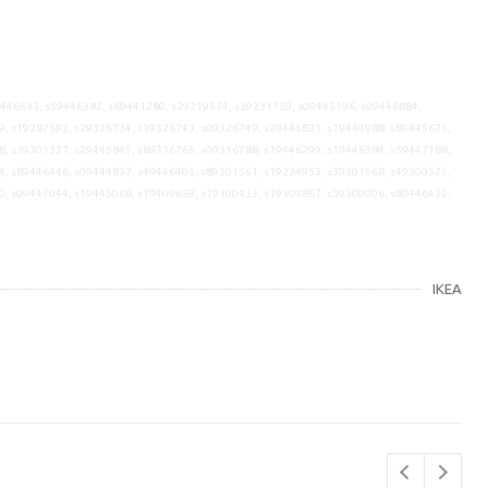
9446633, s59446382, s69441280, s29219574, s39231759, s09445196, s09446884,
9, s19287592, s29326734, s39326743, s09326749, s29445831, s19444988, s89445673,
8, s39301337, s29445845, s89316765, s09316788, s19446299, s19446384, s59447188,
4, s89446446, s09444837, s49446405, s89301561, s19224953, s39301568, s49300525,
0, s09447044, s19445068, s19409659, s19300433, s19309867, s59300006, s89446432,
IKEA