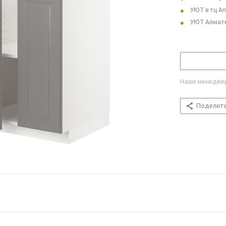
УЮТ в тц А
УЮТ Алмат
Наши менеджер
Поделит