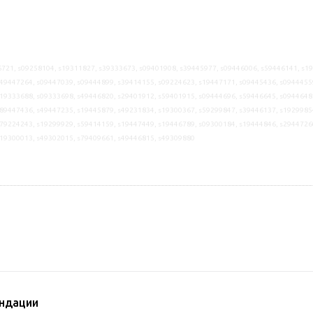
721, s09258104, s19311827, s39333673, s09401908, s39445977, s09446006, s59446141, s1
49447264, s09447039, s09444899, s39414155, s09224623, s19447171, s09445436, s0944455
19333688, s09333698, s49446820, s29401912, s59401915, s09444696, s59446645, s0944648
89447436, s49447235, s19445879, s49231834, s19300367, s59299847, s39446137, s1929985
79224243, s19299929, s59414159, s19447449, s19446789, s09300184, s19444846, s2944726
s19300013, s49302015, s79409661, s49446815, s49309880
ндации