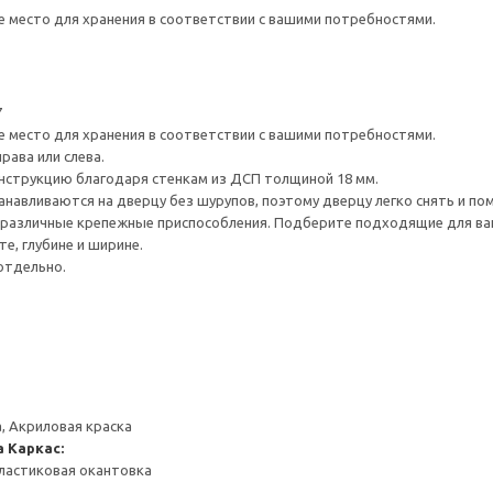
е место для хранения в соответствии с вашими потребностями.
7
е место для хранения в соответствии с вашими потребностями.
рава или слева.
нструкцию благодаря стенкам из ДСП толщиной 18 мм.
навливаются на дверцу без шурупов, поэтому дверцу легко снять и по
различные крепежные приспособления. Подберите подходящие для ваших
е, глубине и ширине.
отдельно.
, Акриловая краска
а
Каркас:
ластиковая окантовка