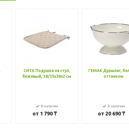
,
СИТА Подушка на стул,
ГЕМАК Дуршлаг, бе
бежевый, 38/35x38x2 см
оттенком
В наличии
В наличии
от
1 790 ₸
от
20 690 ₸