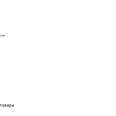
ром
товара