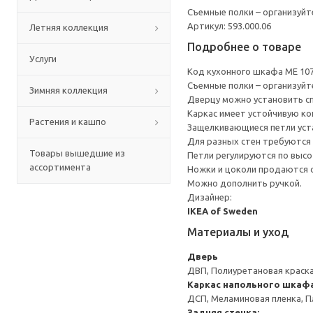
Съемные полки – организуйт
Артикул: 593.000.06
Летняя коллекция
Подробнее о товаре
Услуги
Код кухонного шкафа ME 10
Съемные полки – организуйт
Зимняя коллекция
Дверцу можно установить сп
Каркас имеет устойчивую ко
Растения и кашпо
Защелкивающиеся петли уста
Для разных стен требуются 
Товары вышедшие из
Петли регулируются по высот
ассортимента
Ножки и цоколи продаются 
Можно дополнить ручкой.
Дизайнер:
IKEA of Sweden
Материалы и уход
Дверь
ДВП, Полиуретановая краска
Каркас напольного шкаф
ДСП, Меламиновая пленка, П
Задняя стенка: