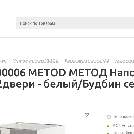
ухни
-
Модульные кухни МЕТОД
-
Все компоненты МЕТОД
-
Кухонные
300006 METOD МЕТОД Напо
двери - белый/Будбин се
Нет в налич
УЮТ Астан
Новосибирс