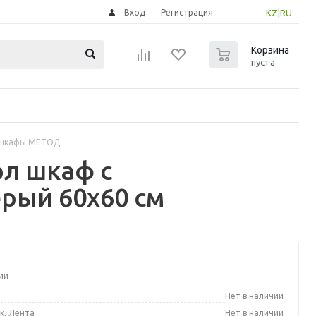
Вход
Регистрация
KZ
|
RU
0
Корзина
пуста
 шкафы МЕТОД
л шкаф с
рый 60x60 см
ии
а
Нет в наличии
к, Лента
Нет в наличии