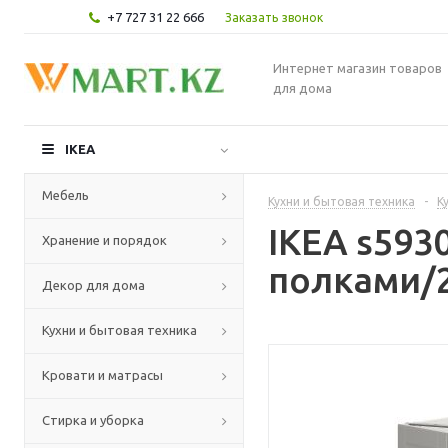
+7 727 31 22 666
Заказать звонок
Интернет магазин товаров
для дома
IKEA
Мебель
Кухни и бытовая техника
-
К
IKEA s59
Хранение и порядок
полками/2
Декор для дома
Кухни и бытовая техника
Кровати и матрасы
Стирка и уборка