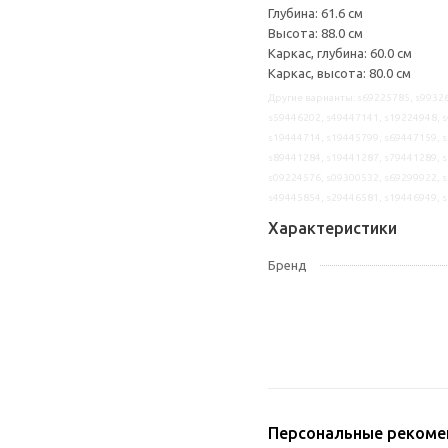
Глубина: 61.6 см
Высота: 88.0 см
Каркас, глубина: 60.0 см
Каркас, высота: 80.0 см
Другие варианты: s69225785, s99326
s59446202, s49447141, s19224948, s
s19444714, s19445799, s69447159, s
s89441284, s19441287, s79441289, s
s09224576, s09300532, s69299922, s
s49445854, s29446581, s19446949, 
Характеристики
Бренд
Персональные рекоме