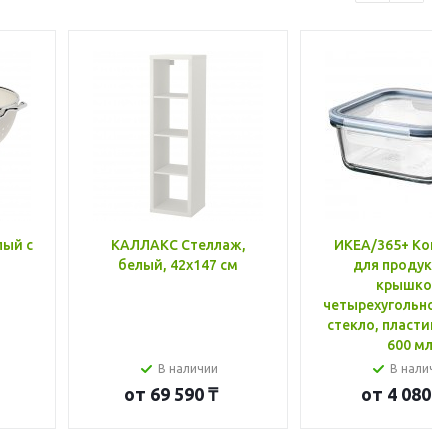
лый с
КАЛЛАКС Стеллаж,
ИКЕА/365+ Конт
белый, 42x147 см
для продукто
крышкой,
четырехугольной
стекло, пластик 
600 мл
В наличии
В наличи
от
69 590 ₸
от
4 080 ₸