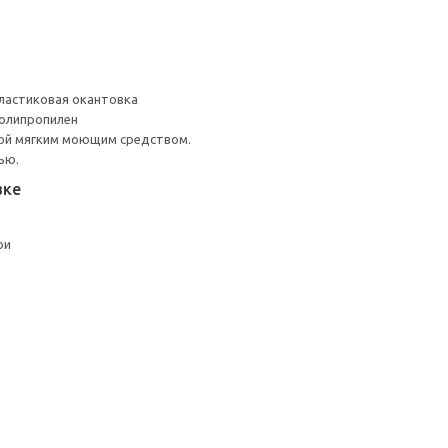
ластиковая окантовка
Полипропилен
ой мягким моющим средством.
ью.
вке
ри