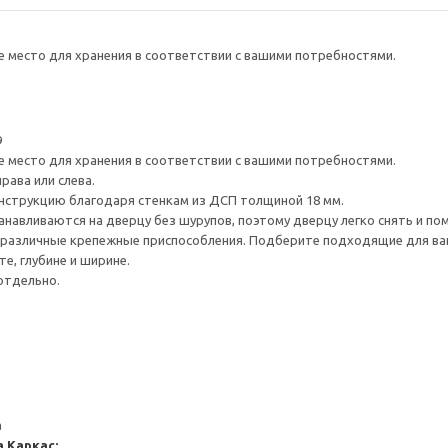
е место для хранения в соответствии с вашими потребностями.
9
е место для хранения в соответствии с вашими потребностями.
рава или слева.
нструкцию благодаря стенкам из ДСП толщиной 18 мм.
навливаются на дверцу без шурупов, поэтому дверцу легко снять и по
различные крепежные приспособления. Подберите подходящие для ваших
е, глубине и ширине.
отдельно.
а
а
Каркас: