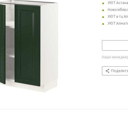
УЮТ Астан
Новосибирс
УЮТ в тц А
УЮТ Алмат
Наши менеджер
Поделит