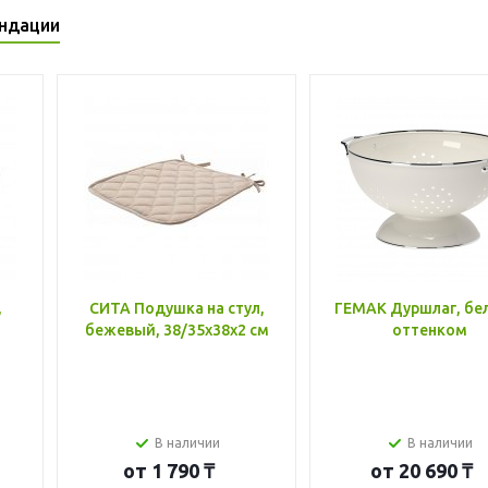
ндации
,
СИТА Подушка на стул,
ГЕМАК Дуршлаг, бе
бежевый, 38/35x38x2 см
оттенком
В наличии
В наличии
от
1 790 ₸
от
20 690 ₸