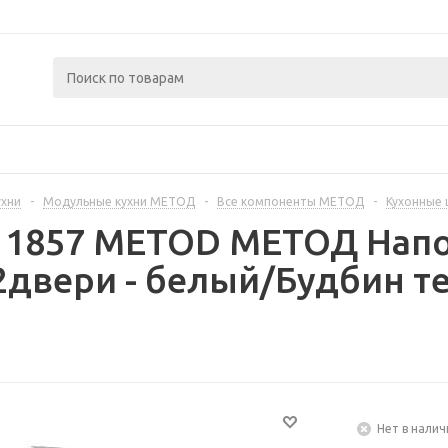
ухни
-
Модульные кухни МЕТОД
-
Все компоненты МЕТОД
-
Кухонные
311857 METOD МЕТОД Напо
двери - белый/Будбин т
Нет в налич