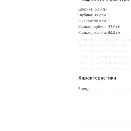
Ширина: 60.0 см
Глубина: 39.2 см
Высота: 88.0 см
Каркас, глубина: 37.0 см
Каркас, высота: 80.0 см
Другие варианты: s89227104, s99326
s69224559, s09224623, s59316724, s
s39311850, s89311857, s29401912, s
s19300013, s29226428, s19300367, s
s89223653, s49223018, s69300440, s
s79224243, s19299929, s19287587, 
Характеристики
Бренд