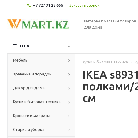
+7 727 31 22 666
Заказать звонок
Интернет магазин товаров
для дома
IKEA
Мебель
Кухни и бытовая техника
-
К
IKEA s89
Хранение и порядок
полками/2
Декор для дома
см
Кухни и бытовая техника
Кровати и матрасы
Стирка и уборка