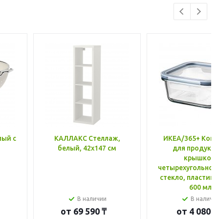
лый с
КАЛЛАКС Стеллаж,
ИКЕА/365+ Конт
белый, 42x147 см
для продукто
крышкой,
четырехугольной
стекло, пластик 
600 мл
В наличии
В наличи
от
69 590 ₸
от
4 080 ₸