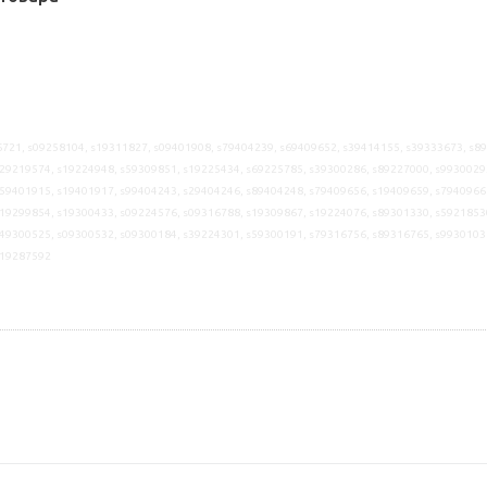
721, s09258104, s19311827, s09401908, s79404239, s69409652, s39414155, s39333673, s8
29219574, s19224948, s59309851, s19225434, s69225785, s39300286, s89227000, s9930029
59401915, s19401917, s99404243, s29404246, s89404248, s79409656, s19409659, s7940966
19299854, s19300433, s09224576, s09316788, s19309867, s19224076, s89301330, s5921853
49300525, s09300532, s09300184, s39224301, s59300191, s79316756, s89316765, s9930103
s19287592