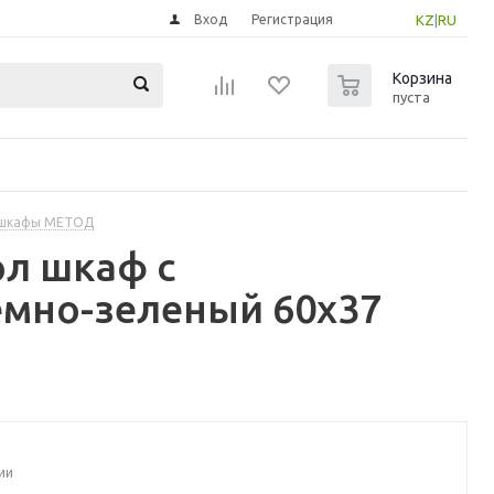
Вход
Регистрация
KZ
|
RU
0
Корзина
пуста
 шкафы МЕТОД
л шкаф с
емно-зеленый 60x37
ии