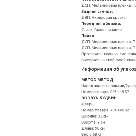
ДСП, Меламиновая пленка, П
Задняя стенка:
ДВП, Акриловая краска
Передняя обвязка:
Сталь, Гальванизация
Полка
ДСП, Меламиновая пленка, П
ДСП, Меламиновая пленка, 
Протирать тканью, смоченн
Вытирать чистой сухой ткан
Информация об упако
METOD МЕТОД
Напол шкаф с полками/2две
Номер товара: 893.118.57
BODBYN БУДБИН
Дверь
Номер товара: 404.446.32
Ширина: 32 см
Высота: 2 см
Длина: 90 см
Вес: 3.68 кг