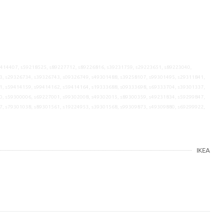
9414407, s59218525, s89227712, s89226816, s39231759, s29223651, s89223040,
3, s29326734, s39326743, s09326749, s49301488, s39258107, s99301495, s29311841,
1, s59414159, s99414162, s59414164, s19333688, s09333698, s69333704, s39301337,
0, s59300006, s69227001, s99302008, s49302015, s89300359, s49231834, s59299847,
7, s79301038, s89301561, s19224953, s39301568, s99309873, s49309880, s69299922,
IKEA