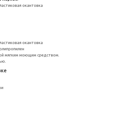
ластиковая окантовка
ластиковая окантовка
Полипропилен
ой мягким моющим средством.
ью.
вке
ри