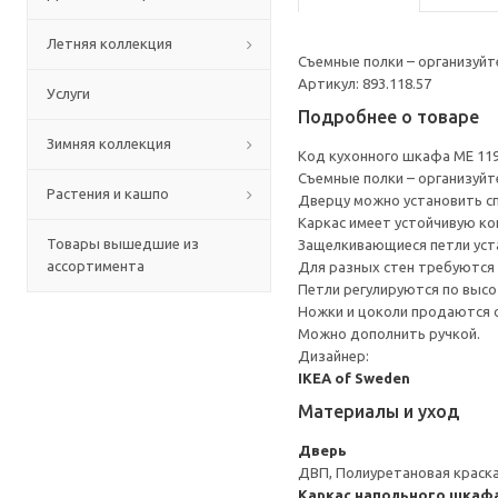
Летняя коллекция
Съемные полки – организуйт
Артикул: 893.118.57
Услуги
Подробнее о товаре
Зимняя коллекция
Код кухонного шкафа ME 11
Съемные полки – организуйт
Растения и кашпо
Дверцу можно установить сп
Каркас имеет устойчивую ко
Товары вышедшие из
Защелкивающиеся петли уста
ассортимента
Для разных стен требуются 
Петли регулируются по высот
Ножки и цоколи продаются 
Можно дополнить ручкой.
Дизайнер:
IKEA of Sweden
Материалы и уход
Дверь
ДВП, Полиуретановая краск
Каркас напольного шкаф