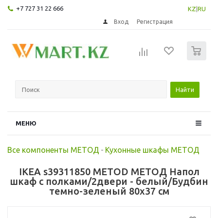
+7 727 31 22 666
KZ
|
RU
Вход
Регистрация
0
Найти
МЕНЮ
Все компоненты МЕТОД
-
Кухонные шкафы МЕТОД
IKEA s39311850 METOD МЕТОД Напол
шкаф с полками/2двери - белый/Будбин
темно-зеленый 80x37 см