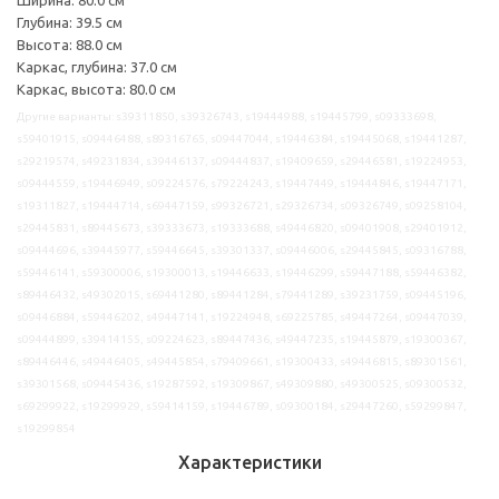
Глубина: 39.5 см
Высота: 88.0 см
Каркас, глубина: 37.0 см
Каркас, высота: 80.0 см
Другие варианты: s39311850, s39326743, s19444988, s19445799, s09333698,
s59401915, s09446488, s89316765, s09447044, s19446384, s19445068, s19441287,
s29219574, s49231834, s39446137, s09444837, s19409659, s29446581, s19224953,
s09444559, s19446949, s09224576, s79224243, s19447449, s19444846, s19447171,
s19311827, s19444714, s69447159, s99326721, s29326734, s09326749, s09258104,
s29445831, s89445673, s39333673, s19333688, s49446820, s09401908, s29401912,
s09444696, s39445977, s59446645, s39301337, s09446006, s29445845, s09316788,
s59446141, s59300006, s19300013, s19446633, s19446299, s59447188, s59446382,
s89446432, s49302015, s69441280, s89441284, s79441289, s39231759, s09445196,
s09446884, s59446202, s49447141, s19224948, s69225785, s49447264, s09447039,
s09444899, s39414155, s09224623, s89447436, s49447235, s19445879, s19300367,
s89446446, s49446405, s49445854, s79409661, s19300433, s49446815, s89301561,
s39301568, s09445436, s19287592, s19309867, s49309880, s49300525, s09300532,
s69299922, s19299929, s59414159, s19446789, s09300184, s29447260, s59299847,
s19299854
Характеристики