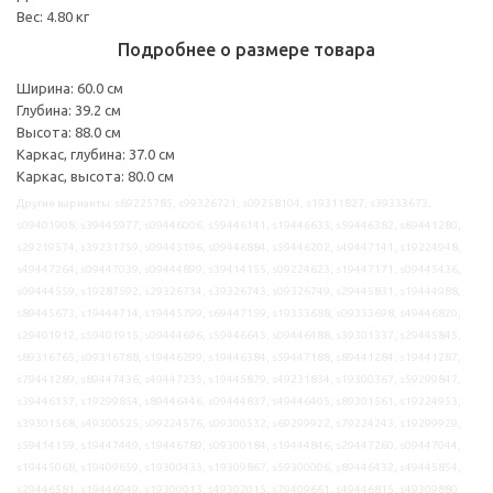
Вес: 4.80 кг
Подробнее о размере товара
Ширина: 60.0 см
Глубина: 39.2 см
Высота: 88.0 см
Каркас, глубина: 37.0 см
Каркас, высота: 80.0 см
Другие варианты: s69225785, s99326721, s09258104, s19311827, s39333673,
s09401908, s39445977, s09446006, s59446141, s19446633, s59446382, s69441280,
s29219574, s39231759, s09445196, s09446884, s59446202, s49447141, s19224948,
s49447264, s09447039, s09444899, s39414155, s09224623, s19447171, s09445436,
s09444559, s19287592, s29326734, s39326743, s09326749, s29445831, s19444988,
s89445673, s19444714, s19445799, s69447159, s19333688, s09333698, s49446820,
s29401912, s59401915, s09444696, s59446645, s09446488, s39301337, s29445845,
s89316765, s09316788, s19446299, s19446384, s59447188, s89441284, s19441287,
s79441289, s89447436, s49447235, s19445879, s49231834, s19300367, s59299847,
s39446137, s19299854, s89446446, s09444837, s49446405, s89301561, s19224953,
s39301568, s49300525, s09224576, s09300532, s69299922, s79224243, s19299929,
s59414159, s19447449, s19446789, s09300184, s19444846, s29447260, s09447044,
s19445068, s19409659, s19300433, s19309867, s59300006, s89446432, s49445854,
s29446581, s19446949, s19300013, s49302015, s79409661, s49446815, s49309880