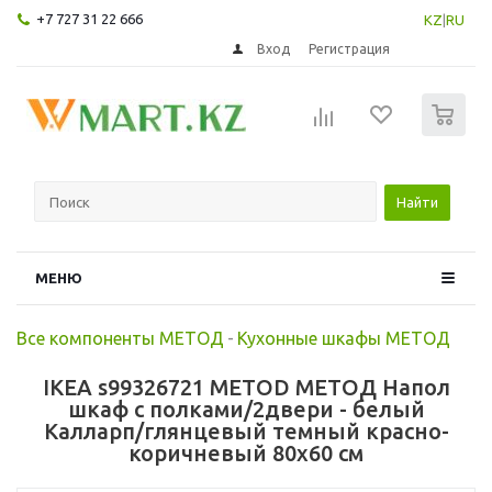
+7 727 31 22 666
KZ
|
RU
Вход
Регистрация
0
Найти
МЕНЮ
Все компоненты МЕТОД
-
Кухонные шкафы МЕТОД
IKEA s99326721 METOD МЕТОД Напол
шкаф с полками/2двери - белый
Калларп/глянцевый темный красно-
коричневый 80x60 см