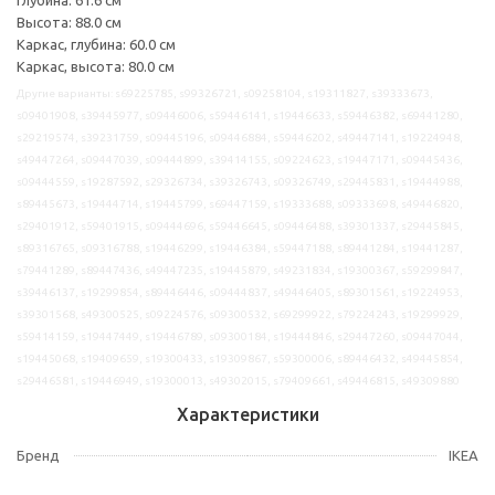
Высота: 88.0 см
Каркас, глубина: 60.0 см
Каркас, высота: 80.0 см
Другие варианты: s69225785, s99326721, s09258104, s19311827, s39333673,
s09401908, s39445977, s09446006, s59446141, s19446633, s59446382, s69441280,
s29219574, s39231759, s09445196, s09446884, s59446202, s49447141, s19224948,
s49447264, s09447039, s09444899, s39414155, s09224623, s19447171, s09445436,
s09444559, s19287592, s29326734, s39326743, s09326749, s29445831, s19444988,
s89445673, s19444714, s19445799, s69447159, s19333688, s09333698, s49446820,
s29401912, s59401915, s09444696, s59446645, s09446488, s39301337, s29445845,
s89316765, s09316788, s19446299, s19446384, s59447188, s89441284, s19441287,
s79441289, s89447436, s49447235, s19445879, s49231834, s19300367, s59299847,
s39446137, s19299854, s89446446, s09444837, s49446405, s89301561, s19224953,
s39301568, s49300525, s09224576, s09300532, s69299922, s79224243, s19299929,
s59414159, s19447449, s19446789, s09300184, s19444846, s29447260, s09447044,
s19445068, s19409659, s19300433, s19309867, s59300006, s89446432, s49445854,
s29446581, s19446949, s19300013, s49302015, s79409661, s49446815, s49309880
Характеристики
Бренд
IKEA