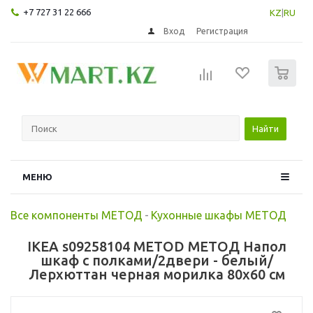
+7 727 31 22 666
KZ
|
RU
Вход
Регистрация
0
Найти
МЕНЮ
Все компоненты МЕТОД
-
Кухонные шкафы МЕТОД
IKEA s09258104 METOD МЕТОД Напол
шкаф с полками/2двери - белый/
Лерхюттан черная морилка 80x60 см