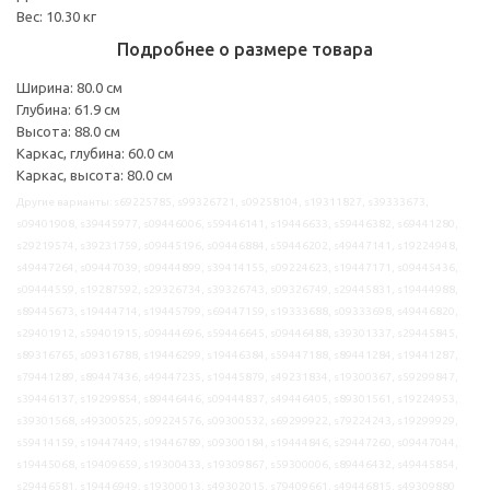
Вес: 10.30 кг
Подробнее о размере товара
Ширина: 80.0 см
Глубина: 61.9 см
Высота: 88.0 см
Каркас, глубина: 60.0 см
Каркас, высота: 80.0 см
Другие варианты: s69225785, s99326721, s09258104, s19311827, s39333673,
s09401908, s39445977, s09446006, s59446141, s19446633, s59446382, s69441280,
s29219574, s39231759, s09445196, s09446884, s59446202, s49447141, s19224948,
s49447264, s09447039, s09444899, s39414155, s09224623, s19447171, s09445436,
s09444559, s19287592, s29326734, s39326743, s09326749, s29445831, s19444988,
s89445673, s19444714, s19445799, s69447159, s19333688, s09333698, s49446820,
s29401912, s59401915, s09444696, s59446645, s09446488, s39301337, s29445845,
s89316765, s09316788, s19446299, s19446384, s59447188, s89441284, s19441287,
s79441289, s89447436, s49447235, s19445879, s49231834, s19300367, s59299847,
s39446137, s19299854, s89446446, s09444837, s49446405, s89301561, s19224953,
s39301568, s49300525, s09224576, s09300532, s69299922, s79224243, s19299929,
s59414159, s19447449, s19446789, s09300184, s19444846, s29447260, s09447044,
s19445068, s19409659, s19300433, s19309867, s59300006, s89446432, s49445854,
s29446581, s19446949, s19300013, s49302015, s79409661, s49446815, s49309880