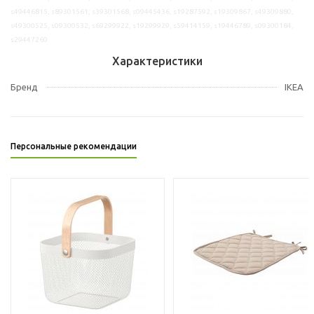
s49446815, s89301561, s39301568, s09445436, s19287592, s19309867, s49309880,
s49300525, s09300532, s69299922, s19299929, s59414159, s19446789, s09300184,
s29447260
Характеристики
Бренд
IKEA
Персональные рекомендации