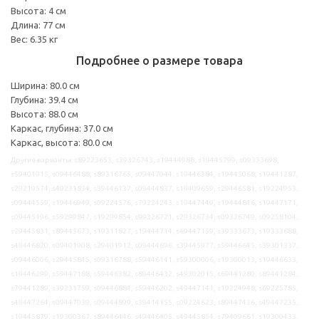
Высота: 4 см
Длина: 77 см
Вес: 6.35 кг
Подробнее о размере товара
Ширина: 80.0 см
Глубина: 39.4 см
Высота: 88.0 см
Каркас, глубина: 37.0 см
Каркас, высота: 80.0 см
Другие варианты: s89223653, s39326743, s19444988, s19445799, s09333698,
s59401915, s09446488, s89316765, s09447044, s19446384, s19445068, s19441287,
s29219574, s49231834, s39446137, s09444837, s19409659, s29446581, s19224953,
s09444559, s19446949, s09224576, s79224243, s19447449, s19444846, s19447171,
s09445196, s59299847, s19299854, s99326721, s29326734, s09326749, s09258104,
s29445831, s89445673, s19311827, s19444714, s69447159, s39333673, s19333688,
s49446820, s09401908, s29401912, s09444696, s39445977, s59446645, s39301337,
s09446006, s29445845, s09316788, s59446141, s59300006, s19300013, s19446633,
s19446299, s59447188, s59446382, s89446432, s49302015, s69441280, s89441284,
s79441289, s39231759, s09446884, s59446202, s49447141, s19224948, s69225785,
s49447264, s09447039, s09444899, s39414155, s09224623, s89447436, s49447235,
s19445879, s19300367, s89446446, s49446405, s49445854, s79409661, s19300433,