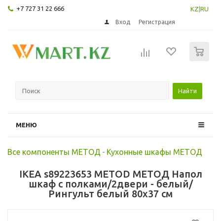
+7 727 31 22 666
KZ
|
RU
Вход
Регистрация
0
Найти
МЕНЮ
Все компоненты МЕТОД
-
Кухонные шкафы МЕТОД
IKEA s89223653 METOD МЕТОД Напол
шкаф с полками/2двери - белый/
Рингульт белый 80x37 см