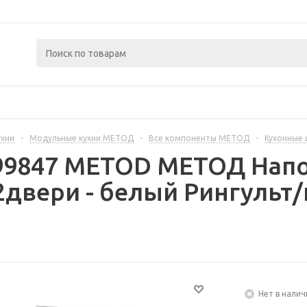
ухни
-
Модульные кухни МЕТОД
-
Все компоненты МЕТОД
-
Кухонные
299847 METOD МЕТОД Напо
двери - белый Рингульт
Нет в налич