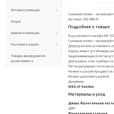
Летняя коллекция
Съемные полки – организуйт
Артикул: 592.998.47
Услуги
Подробнее о товаре
Зимняя коллекция
Код кухонного шкафа ME 10
Съемные полки – организуйт
Растения и кашпо
Дверцу можно установить сп
Каркас имеет устойчивую ко
Товары вышедшие из
Защелкивающиеся петли уста
ассортимента
Для разных стен требуются 
Петли регулируются по высот
Ножки и цоколи продаются 
Можно дополнить ручкой.
Дизайнер:
IKEA of Sweden
Материалы и уход
Дверь
Фронтальная часть
ДВП
Фронтальная сторона: