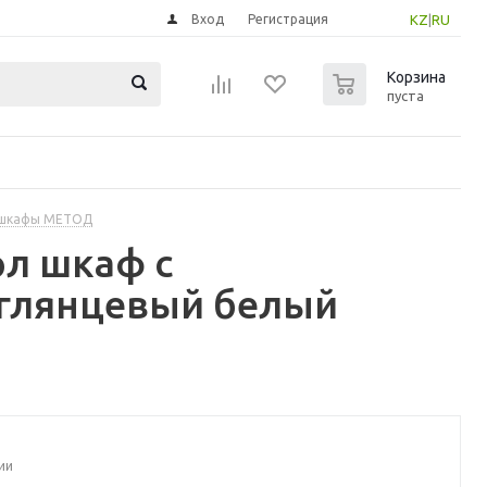
Вход
Регистрация
KZ
|
RU
0
Корзина
пуста
 шкафы МЕТОД
л шкаф с
/глянцевый белый
ии