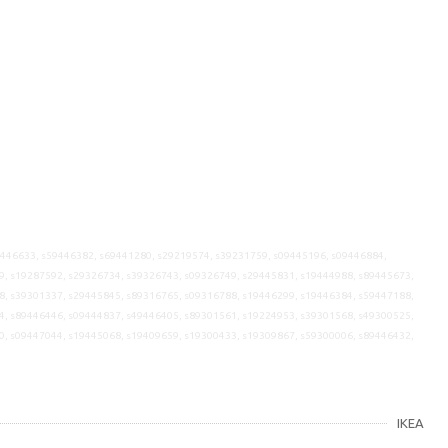
9446633, s59446382, s69441280, s29219574, s39231759, s09445196, s09446884,
9, s19287592, s29326734, s39326743, s09326749, s29445831, s19444988, s89445673,
8, s39301337, s29445845, s89316765, s09316788, s19446299, s19446384, s59447188,
4, s89446446, s09444837, s49446405, s89301561, s19224953, s39301568, s49300525,
0, s09447044, s19445068, s19409659, s19300433, s19309867, s59300006, s89446432,
IKEA