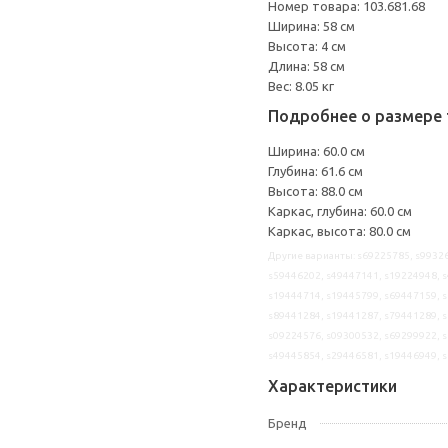
Номер товара: 103.681.68
Ширина: 58 см
Высота: 4 см
Длина: 58 см
Вес: 8.05 кг
Подробнее о размере 
Ширина: 60.0 см
Глубина: 61.6 см
Высота: 88.0 см
Каркас, глубина: 60.0 см
Каркас, высота: 80.0 см
Другие варианты: s69225785, s99326
s59446202, s49447141, s19224948, s
s19444714, s19445799, s69447159, s
s89441284, s19441287, s79441289, s
s09224576, s09300532, s69299922, s
s49445854, s29446581, s19446949, 
Характеристики
Бренд