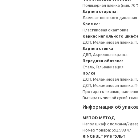
Полимерная пленка (мин. 70
Задняя сторона:
Ламинат высокого давления 
Кромка:
Пластиковая окантовка
Каркас напольного шкаф
ДСП, Меламиновая пленка, П
Задняя стенка:
ДВП, Акриловая краска
Передняя обвязка:
Сталь, Гальванизация
Полка
ДСП, Меламиновая пленка, П
ДСП, Меламиновая пленка, 
Протирать тканью, смоченн
Вытирать чистой сухой ткан
Информация об упако
METOD МЕТОД
Напол шкаф с полками/2две
Номер товара: 592.998.47
RINGHULT РИНГУЛЬТ