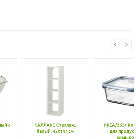
лый с
КАЛЛАКС Стеллаж,
ИКЕА/365+ Конт
белый, 42x147 см
для продукто
крышкой,