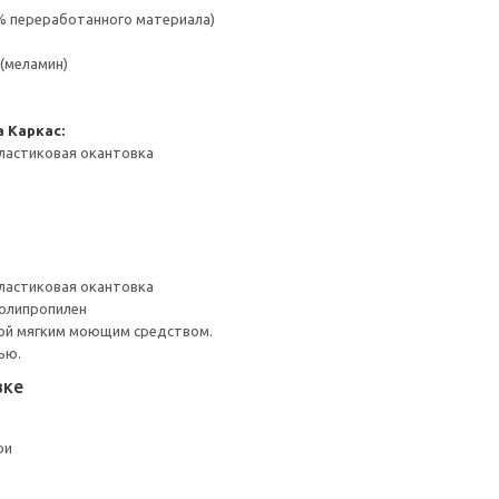
 % переработанного материала)
(меламин)
а
Каркас:
ластиковая окантовка
ластиковая окантовка
Полипропилен
ой мягким моющим средством.
ью.
вке
ри