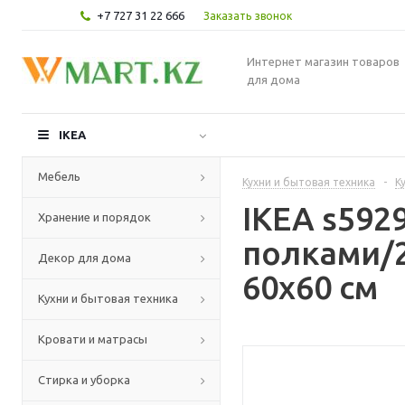
+7 727 31 22 666
Заказать звонок
Интернет магазин товаров
для дома
IKEA
Мебель
Кухни и бытовая техника
-
К
IKEA s59
Хранение и порядок
полками/2
Декор для дома
60x60 см
Кухни и бытовая техника
Кровати и матрасы
Стирка и уборка