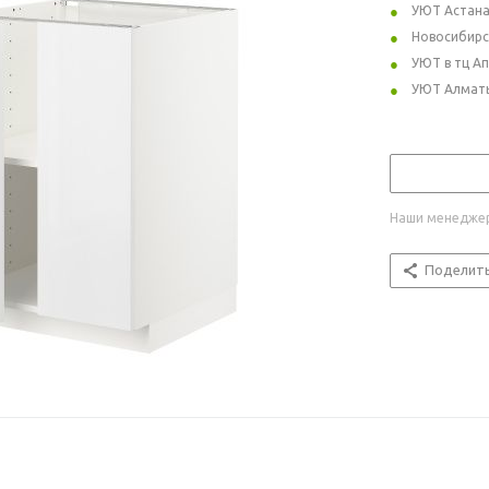
УЮТ Астан
Новосибирс
УЮТ в тц А
УЮТ Алмат
Наши менеджер
Поделит