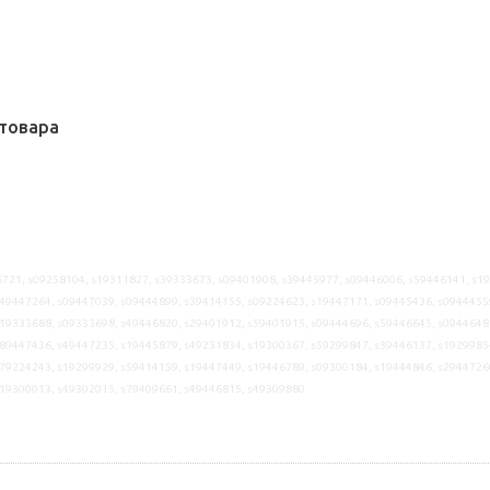
товара
721, s09258104, s19311827, s39333673, s09401908, s39445977, s09446006, s59446141, s1
49447264, s09447039, s09444899, s39414155, s09224623, s19447171, s09445436, s0944455
19333688, s09333698, s49446820, s29401912, s59401915, s09444696, s59446645, s0944648
89447436, s49447235, s19445879, s49231834, s19300367, s59299847, s39446137, s1929985
79224243, s19299929, s59414159, s19447449, s19446789, s09300184, s19444846, s2944726
s19300013, s49302015, s79409661, s49446815, s49309880