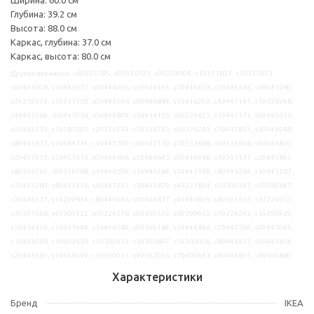
Глубина: 39.2 см
Высота: 88.0 см
Каркас, глубина: 37.0 см
Каркас, высота: 80.0 см
Другие варианты: s69225785, s99326721, s09258104, s19311827, s39333673,
s09401908, s39445977, s09446006, s59446141, s19446633, s59446382, s69441280,
s29219574, s39231759, s09445196, s09446884, s59446202, s49447141, s19224948,
s49447264, s09447039, s09444899, s39414155, s09224623, s19447171, s09445436,
s09444559, s19287592, s29326734, s39326743, s09326749, s29445831, s19444988,
s89445673, s19444714, s19445799, s69447159, s19333688, s09333698, s49446820,
s29401912, s59401915, s09444696, s59446645, s09446488, s39301337, s29445845,
s89316765, s09316788, s19446299, s19446384, s59447188, s89441284, s19441287,
s79441289, s89447436, s49447235, s19445879, s49231834, s19300367, s59299847,
s39446137, s19299854, s89446446, s09444837, s49446405, s89301561, s19224953,
s39301568, s49300525, s09224576, s09300532, s69299922, s79224243, s19299929,
s59414159, s19447449, s19446789, s09300184, s19444846, s29447260, s09447044,
s19445068, s19409659, s19300433, s19309867, s59300006, s89446432, s49445854,
s29446581, s19446949, s19300013, s49302015, s79409661, s49446815, s49309880
Характеристики
Бренд
IKEA