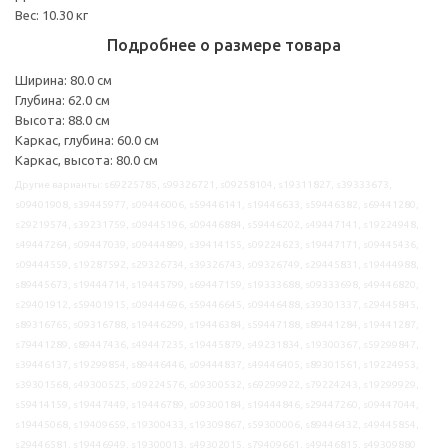
Вес: 10.30 кг
Подробнее о размере товара
Ширина: 80.0 см
Глубина: 62.0 см
Высота: 88.0 см
Каркас, глубина: 60.0 см
Каркас, высота: 80.0 см
Другие варианты: s69225785, s99326721, s09258104, s19311827, s39333673,
s09401908, s39445977, s09446006, s59446141, s19446633, s59446382, s69441280,
s29219574, s39231759, s09445196, s09446884, s59446202, s49447141, s19224948,
s49447264, s09447039, s09444899, s39414155, s09224623, s19447171, s09445436,
s09444559, s19287592, s29326734, s39326743, s09326749, s29445831, s19444988,
s89445673, s19444714, s19445799, s69447159, s19333688, s09333698, s49446820,
s29401912, s59401915, s09444696, s59446645, s09446488, s39301337, s29445845,
s89316765, s09316788, s19446299, s19446384, s59447188, s89441284, s19441287,
s79441289, s89447436, s49447235, s19445879, s49231834, s19300367, s59299847,
s39446137, s19299854, s89446446, s09444837, s49446405, s89301561, s19224953,
s39301568, s49300525, s09224576, s09300532, s69299922, s79224243, s19299929,
s59414159, s19447449, s19446789, s09300184, s19444846, s29447260, s09447044,
s19445068, s19409659, s19300433, s19309867, s59300006, s89446432, s49445854,
s29446581, s19446949, s19300013, s49302015, s79409661, s49446815, s49309880